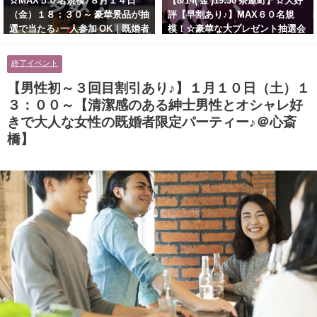
☆MAX５０名規模♪８月１４日
【8/14( 金 )19:30 茶屋町】☆大好
（金）１８：３０～ 豪華景品が抽
評【早割あり♪】MAX６０名規
選で当たる♪一人参加 OK｜既婚者
模！☆豪華な大プレゼント抽選会
交流会｜早割受付中♪【お小遣い
あり！！【紳士的で清潔感のある
に余裕のある健康的なオシャレ男
男性とオシャレ好きで落ち着いた
終了イベント
性と美容好きで優しさのある大人
大人女性の既婚者限定ビッグパー
女性の既婚者限定ビッグパーティ
ティー♪＠茶屋町】
【男性初～３回目割引あり♪】１月１０日（土）１
ー♪＠池袋】
３：００～【清潔感のある紳士男性とオシャレ好
きで大人な女性の既婚者限定パーティー♪＠心斎
橋】