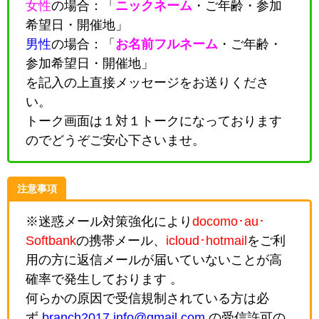
女性
の場合：「
ニックネーム
・
ご年齢・参加
希望日・開催地
」
男性
の場合：「
お名前フルネーム
・
ご年齢・
参加希望日・開催地
」
を記入の上直接メッセージをお送りくださ
い。
トーク画面は１対１トークになっております
のでどうぞご安心下さいませ。
注意事項
※迷惑メール対策強化により
docomo･au･
Softbank
の携帯メール、
icloud･hotmail
をご利
用の方に返信メールが届いていないことが高
確率で発生しております 。
何らかの原因で受信規制されている方は必
ず
branch2017.info@gmail.com
の受信許可の