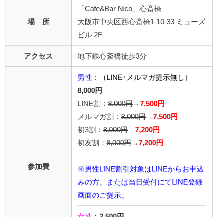
「Cafe&Bar Nico」心斎橋
場 所
大阪市中央区西心斎橋1-10-33 ミューズ
ビル 2F
アクセス
地下鉄心斎橋徒歩3分
男性
：
（LINE･メルマガ提示無し）
8,000円
LINE割：
8,000円
→
7,500円
メルマガ割：
8,000円
→
7,500円
初3割：
8,000円
→
7,200円
初友割：
8,000円
→
7,200円
参加費
※男性LINE割引対象はLINEからお申込
みの方、または当日受付にてLINE登録
画面のご提示。
女性
：
2,500円