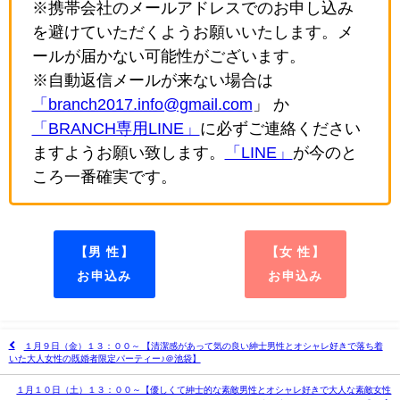
※携帯会社のメールアドレスでのお申し込み
を避けていただくようお願いいたします。メ
ールが届かない可能性がございます。
※自動返信メールが来ない場合は
「branch2017.info@gmail.com
」 か
「BRANCH専用LINE」
に必ずご連絡ください
ますようお願い致します。
「LINE」
が今のと
ころ一番確実です。
【男 性】
【女 性】
お申込み
お申込み
１月９日（金）１３：００～ 【清潔感があって気の良い紳士男性とオシャレ好きで落ち着
いた大人女性の既婚者限定パーティー♪＠池袋】
１月１０日（土）１３：００～【優しくて紳士的な素敵男性とオシャレ好きで大人な素敵女性