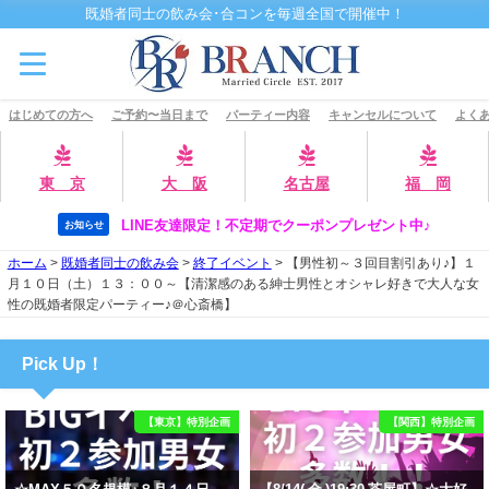
既婚者同士の飲み会･合コンを毎週全国で開催中！
はじめての方へ
ご予約〜当日まで
パーティー内容
キャンセルについて
よくあ
東 京
大 阪
名古屋
福 岡
LINE友達限定！不定期でクーポンプレゼント中♪
お知らせ
ホーム
>
既婚者同士の飲み会
>
終了イベント
>
【男性初～３回目割引あり♪】１
月１０日（土）１３：００～【清潔感のある紳士男性とオシャレ好きで大人な女
性の既婚者限定パーティー♪＠心斎橋】
Pick Up！
【東京】特別企画
【関西】特別企画