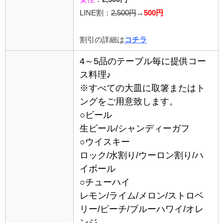
LINE割：
2,5
00円
→
500円
割引の詳細は
コチラ
4～5品のテーブル毎に提供コー
ス料理♪
※すべての大皿に取箸またはト
ングをご用意致します。
○ビール
生ビール/シャンディーガフ
○ウイスキー
ロック/水割り/ウーロン割り/ハ
イボール
○チューハイ
レモン/ライム/メロン/ストロベ
リー/ピーチ/ブルーハワイ/オレ
ンジ