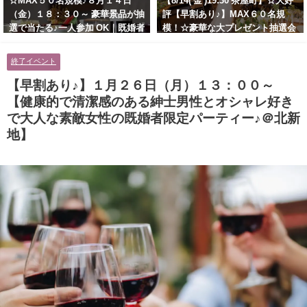
☆MAX５０名規模♪８月１４日
【8/14( 金 )19:30 茶屋町】☆大好
（金）１８：３０～ 豪華景品が抽
評【早割あり♪】MAX６０名規
選で当たる♪一人参加 OK｜既婚者
模！☆豪華な大プレゼント抽選会
交流会｜早割受付中♪【お小遣い
あり！！【紳士的で清潔感のある
に余裕のある健康的なオシャレ男
男性とオシャレ好きで落ち着いた
終了イベント
性と美容好きで優しさのある大人
大人女性の既婚者限定ビッグパー
女性の既婚者限定ビッグパーティ
ティー♪＠茶屋町】
【早割あり♪】１月２６日（月）１３：００～
ー♪＠池袋】
【健康的で清潔感のある紳士男性とオシャレ好き
で大人な素敵女性の既婚者限定パーティー♪＠北新
地】