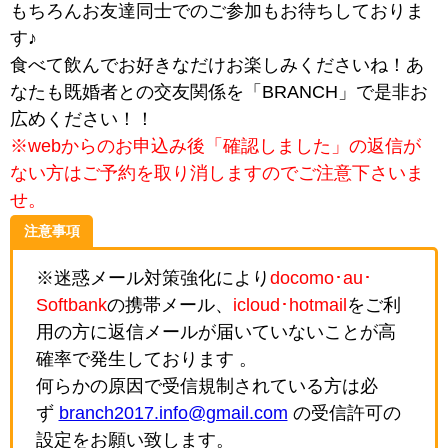
もちろんお友達同士でのご参加もお待ちしておりま
す♪
食べて飲んでお好きなだけお楽しみくださいね！あ
なたも既婚者との交友関係を「BRANCH」で是非お
広めください！！
※webからのお申込み後「確認しました」の返信が
ない方はご予約を取り消しますのでご注意下さいま
せ。
注意事項
※迷惑メール対策強化により
docomo･au･
Softbank
の携帯メール、
icloud･hotmail
をご利
用の方に返信メールが届いていないことが高
確率で発生しております 。
何らかの原因で受信規制されている方は必
ず
branch2017.info@gmail.com
の受信許可の
設定をお願い致します。