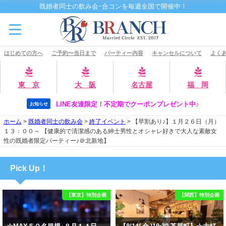
既婚者同士の飲み会･合コンを毎週全国で開催中！
はじめての方へ
ご予約〜当日まで
パーティー内容
キャンセルについて
よくあ
東 京
大 阪
名古屋
福 岡
LINE友達限定！不定期でクーポンプレゼント中♪
お知らせ
ホーム
>
既婚者同士の飲み会
>
終了イベント
>
【早割あり♪】１月２６日（月）
１３：００～ 【健康的で清潔感のある紳士男性とオシャレ好きで大人な素敵女
性の既婚者限定パーティー♪＠北新地】
Pick Up！
【東京】特別企画
【関西】特別企画