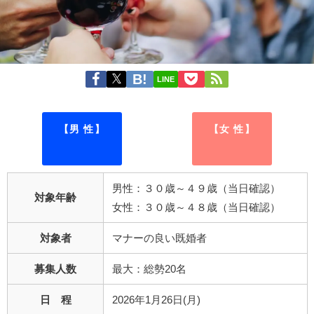
LINE
【男 性】
【女 性】
男性：３０歳～４９歳（当日確認）
対象年齢
女性：３０歳～４８歳（当日確認）
対象者
マナーの良い既婚者
募集人数
最大：総勢20名
日 程
2026年1月26日(月)