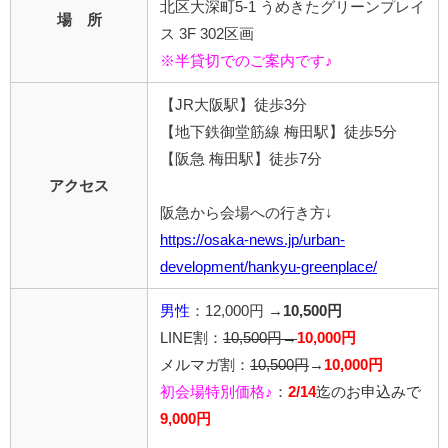
北区大深町5-1 うめきたグリーンプレイ
場 所
ス 3F 302区画
※半貸切でのご案内です♪
【JR大阪駅】徒歩3分
【地下鉄御堂筋線 梅田駅】徒歩5分
【阪急 梅田駅】徒歩7分
アクセス
阪急から会場への行き方↓
https://osaka-news.jp/urban-
development/hankyu-greenplace/
男性
：12,000円 →
10,500円
LINE割：
10,500円→
10,000円
メルマガ割：
10,500円
→
10,000円
初会場特別価格♪
：
2/14
迄のお申込みで
9,000円