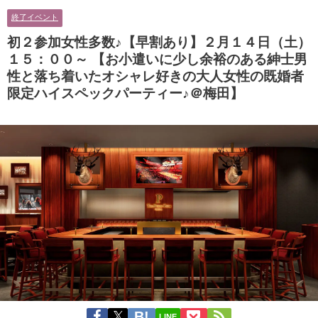
に余裕のある健康的なオシャレ男
男性とオシャレ好きで落ち着いた
終了イベント
性と美容好きで優しさのある大人
大人女性の既婚者限定ビッグパー
女性の既婚者限定ビッグパーティ
ティー♪＠茶屋町】
初２参加女性多数♪【早割あり】２月１４日（土）
ー♪＠池袋】
１５：００～ 【お小遣いに少し余裕のある紳士男
性と落ち着いたオシャレ好きの大人女性の既婚者
限定ハイスペックパーティー♪＠梅田】
LINE