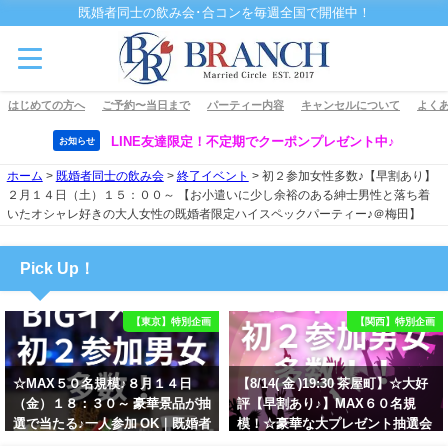
既婚者同士の飲み会･合コンを毎週全国で開催中！
はじめての方へ
ご予約〜当日まで
パーティー内容
キャンセルについて
よくあ
LINE友達限定！不定期でクーポンプレゼント中♪
お知らせ
ホーム
>
既婚者同士の飲み会
>
終了イベント
>
初２参加女性多数♪【早割あり】
２月１４日（土）１５：００～ 【お小遣いに少し余裕のある紳士男性と落ち着
いたオシャレ好きの大人女性の既婚者限定ハイスペックパーティー♪＠梅田】
Pick Up！
【東京】特別企画
【関西】特別企画
☆MAX５０名規模♪８月１４日
【8/14( 金 )19:30 茶屋町】☆大好
（金）１８：３０～ 豪華景品が抽
評【早割あり♪】MAX６０名規
選で当たる♪一人参加 OK｜既婚者
模！☆豪華な大プレゼント抽選会
交流会｜早割受付中♪【お小遣い
あり！！【紳士的で清潔感のある