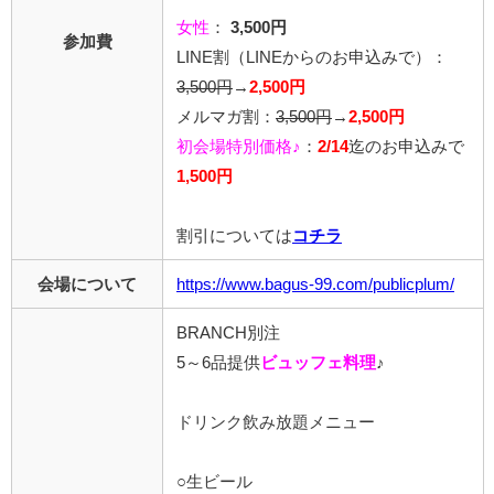
女性
：
3,500円
参加費
LINE割
（LINEからのお申込みで）
：
3,500円
→
2,500円
メルマガ割：
3,500円
→
2,500円
初会場特別価格♪
：
2/14
迄のお申込みで
1,500円
割引については
コチラ
会場について
https://www.bagus-99.com/publicplum/
BRANCH別注
5～6品提供
ビュッフェ料理
♪
ドリンク飲み放題メニュー
○生ビール