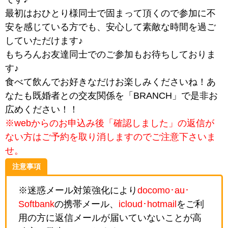
最初はおひとり様同士で固まって頂くので参加に不
安を感じている方でも、安心して素敵な時間を過ご
していただけます♪
もちろんお友達同士でのご参加もお待ちしておりま
す♪
食べて飲んでお好きなだけお楽しみくださいね！あ
なたも既婚者との交友関係を「BRANCH」で是非お
広めください！！
※webからのお申込み後「確認しました」の返信が
ない方はご予約を取り消しますのでご注意下さいま
せ。
注意事項
※迷惑メール対策強化により
docomo･au･
Softbank
の携帯メール、
icloud･hotmail
をご利
用の方に返信メールが届いていないことが高