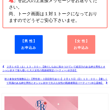
地
」を記入の上直接メッセージをお送りくだ
さい。
尚、トーク画面は１対１トークになっており
ますのでどうぞご安心下さいませ。
【男 性】
【女 性】
お申込み
お申込み
２月１４日（土）１３：００～ 【身だしなみに気をつけていて経済力のある紳士男性とオ
シャレ好きで落ち着いた大人女性の既婚者限定パーティー♪＠渋谷】
初２参加女性複数以上♪【男性初～３回目割引あり♪】２月１５日（日）１３：００～【優しく
て常識のある紳士男性とオシャレ好きで大人な女性の既婚者限定パーティー♪＠心斎橋】