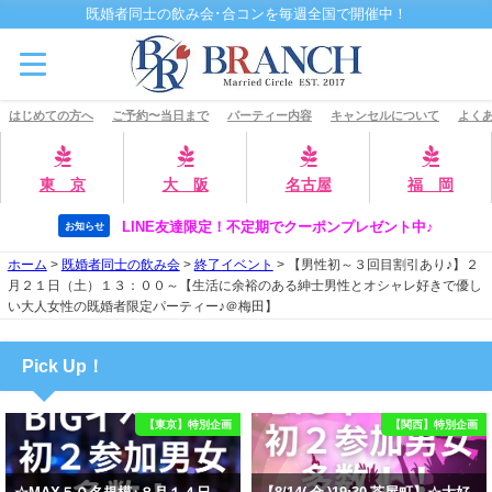
既婚者同士の飲み会･合コンを毎週全国で開催中！
はじめての方へ
ご予約〜当日まで
パーティー内容
キャンセルについて
よくあ
東 京
大 阪
名古屋
福 岡
LINE友達限定！不定期でクーポンプレゼント中♪
お知らせ
ホーム
>
既婚者同士の飲み会
>
終了イベント
>
【男性初～３回目割引あり♪】２
月２１日（土）１３：００～【生活に余裕のある紳士男性とオシャレ好きで優し
い大人女性の既婚者限定パーティー♪＠梅田】
Pick Up！
【東京】特別企画
【関西】特別企画