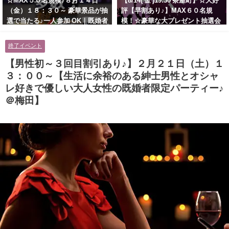
☆MAX５０名規模♪８月１４日
【8/14( 金 )19:30 茶屋町】☆大好
（金）１８：３０～ 豪華景品が抽
評【早割あり♪】MAX６０名規
選で当たる♪一人参加 OK｜既婚者
模！☆豪華な大プレゼント抽選会
交流会｜早割受付中♪【お小遣い
あり！！【紳士的で清潔感のある
に余裕のある健康的なオシャレ男
男性とオシャレ好きで落ち着いた
終了イベント
性と美容好きで優しさのある大人
大人女性の既婚者限定ビッグパー
女性の既婚者限定ビッグパーティ
ティー♪＠茶屋町】
【男性初～３回目割引あり♪】２月２１日（土）１
ー♪＠池袋】
３：００～【生活に余裕のある紳士男性とオシャ
レ好きで優しい大人女性の既婚者限定パーティー♪
＠梅田】