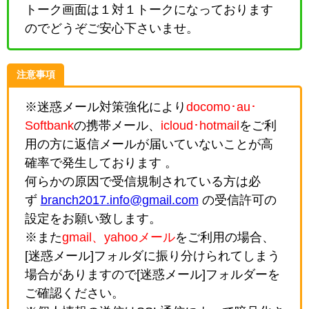
トーク画面は１対１トークになっております
のでどうぞご安心下さいませ。
注意事項
※迷惑メール対策強化により
docomo･au･
Softbank
の携帯メール、
icloud･hotmail
をご利
用の方に返信メールが届いていないことが高
確率で発生しております 。
何らかの原因で受信規制されている方は必
ず
branch2017.info@gmail.com
の受信許可の
設定をお願い致します。
※また
gmail、yahooメール
をご利用の場合、
[迷惑メール]フォルダに振り分けられてしまう
場合がありますので[迷惑メール]フォルダーを
ご確認ください。