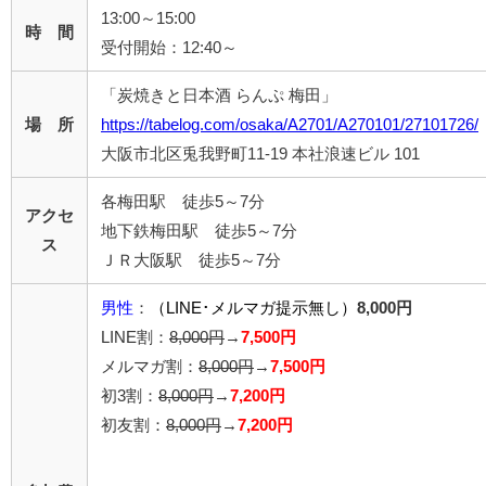
13:00～15:00
時 間
受付開始：12:40～
「炭焼きと日本酒 らんぷ 梅田」
場 所
https://tabelog.com/osaka/A2701/A270101/27101726/
大阪市北区兎我野町11-19 本社浪速ビル 101
各梅田駅 徒歩5～7分
アクセ
地下鉄梅田駅 徒歩5～7分
ス
ＪＲ大阪駅 徒歩5～7分
男性
：
（LINE･メルマガ提示無し）
8,000円
LINE割：
8,000円
→
7,500円
メルマガ割：
8,000円
→
7,500円
初3割：
8,000円
→
7,200円
初友割：
8,000円
→
7,200円