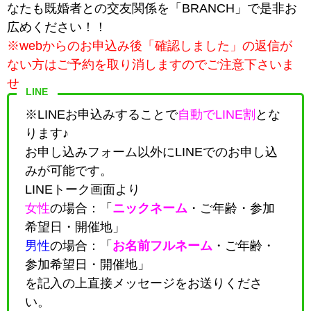
なたも既婚者との交友関係を「BRANCH」で是非お
広めください！！
※webからのお申込み後「確認しました」の返信が
ない方はご予約を取り消しますのでご注意下さいま
せ。
LINE
※LINEお申込みすることで
自動でLINE割
とな
ります♪
お申し込みフォーム以外にLINEでのお申し込
みが可能です。
LINEトーク画面より
女性
の場合：「
ニックネーム
・
ご年齢・参加
希望日・開催地
」
男性
の場合：「
お名前フルネーム
・
ご年齢・
参加希望日・開催地
」
を記入の上直接メッセージをお送りくださ
い。