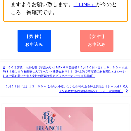
ますようお願い致します。
「LINE」
が今のと
ころ一番確実です。
【男 性】
【女 性】
お申込み
お申込み
５０名突破！☆新会場【早割あり♪】MAX６０名規模！２月２０日（金）１９：３０～ ☆総
勢８名様に当たる豪華な大プレゼント抽選会あり！！【紳士的で清潔感のある男性とオシャレ
好きで落ち着いた大人女性の既婚者限定ビッグパーティー♪＠茶屋町】
２月２１日（土）１３：００～【月のお小遣いに少し余裕のある紳士男性とオシャレ好きで大
人な素敵女性の既婚者限定パーティー＠淡路町】