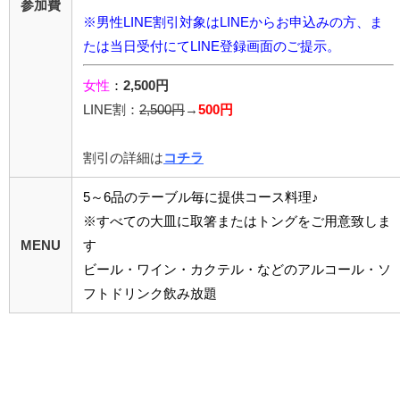
参加費
※男性LINE割引対象はLINEからお申込みの方、ま
たは当日受付にてLINE登録画面のご提示。
女性
：
2,500円
LINE割：
2,5
00円
→
500円
割引の詳細は
コチラ
5～6品のテーブル毎に提供コース料理♪
※すべての大皿に取箸またはトングをご用意致しま
MENU
す
ビール・ワイン・カクテル・などのアルコール・ソ
フトドリンク飲み放題