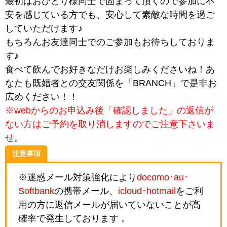
最初はおひとり様同士で固まって頂くので参加に不
安を感じている方でも、安心して素敵な時間を過ご
していただけます♪
もちろんお友達同士でのご参加もお待ちしておりま
す♪
食べて飲んでお好きなだけお楽しみくださいね！あ
なたも既婚者との交友関係を「BRANCH」で是非お
広めください！！
※webからのお申込み後「確認しました」の返信が
ない方はご予約を取り消しますのでご注意下さいま
せ。
注意事項
※迷惑メール対策強化により
docomo･au･
Softbank
の携帯メール、
icloud･hotmail
をご利
用の方に返信メールが届いていないことが高
確率で発生しております 。