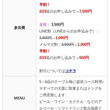
早割！
2/23
迄のお申し込みで→
7,500円
女性
：
3,500円
参加費
LINE割
（LINEからのお申込みで）
：
3,500円
→
1,000円
メルマガ割：
3,500円
→
1,000円
早割！
2/23
迄のお申し込みで
→
500円
割引については
コチラ
5～6品のテーブル毎に提供コース料理♪
※すべての大皿に取箸またはトングを
ご用意致します
MENU
ビール・ワイン・カクテル・などのア
ルコール・ソフトドリンク飲み放題
ド