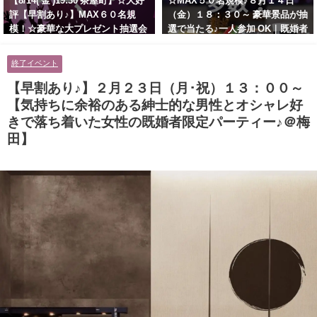
【8/14( 金 )19:30 茶屋町】☆大好
☆MAX５０名規模♪８月１４日
評【早割あり♪】MAX６０名規
（金）１８：３０～ 豪華景品が抽
模！☆豪華な大プレゼント抽選会
選で当たる♪一人参加 OK｜既婚者
あり！！【紳士的で清潔感のある
交流会｜早割受付中♪【お小遣い
男性とオシャレ好きで落ち着いた
に余裕のある健康的なオシャレ男
終了イベント
大人女性の既婚者限定ビッグパー
性と美容好きで優しさのある大人
ティー♪＠茶屋町】
女性の既婚者限定ビッグパーティ
【早割あり♪】２月２３日（月･祝）１３：００～
ー♪＠池袋】
【気持ちに余裕のある紳士的な男性とオシャレ好
きで落ち着いた女性の既婚者限定パーティー♪＠梅
田】