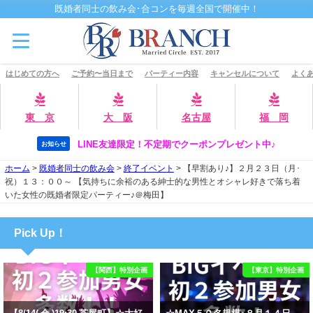
既婚者同士の飲み会･合コンを毎週全国で開催中！
はじめての方へ
ご予約〜当日まで
パーティー内容
キャンセルについて
よくあ
東 京
大 阪
名古屋
福 岡
LINE友達限定！不定期でクーポンプレゼント中♪
お知らせ
ホーム
>
既婚者同士の飲み会
>
終了イベント
>
【早割あり♪】２月２３日（月･
祝）１３：００～ 【気持ちに余裕のある紳士的な男性とオシャレ好きで落ち着
いた女性の既婚者限定パーティー♪＠梅田】
Pick Up！
【関西】特別企画
【東京】特別企画