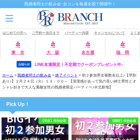
既婚者同士の飲み会･合コンを毎週全国で開催中！
はじめての方へ
ご予約〜当日まで
パーティー内容
キャンセルについて
よくあ
東 京
大 阪
名古屋
福 岡
LINE友達限定！不定期でクーポンプレゼント中♪
お知らせ
ホーム
>
既婚者同士の飲み会
>
終了イベント
>
初２参加男女複数名以上♪【早割
あり♪】２月２４日（火）１３：００～ 【清潔感があって気の良い紳士男性とオ
シャレ好きで大人な素敵女性の既婚者限定パーティー♪＠北新地】
Pick Up！
【東京】特別企画
【関西】特別企画