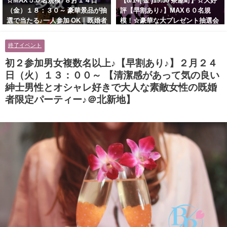
☆MAX５０名規模♪８月１４日
【8/14( 金 )19:30 茶屋町】☆大好
（金）１８：３０～ 豪華景品が抽
評【早割あり♪】MAX６０名規
選で当たる♪一人参加 OK｜既婚者
模！☆豪華な大プレゼント抽選会
交流会｜早割受付中♪【お小遣い
あり！！【紳士的で清潔感のある
に余裕のある健康的なオシャレ男
男性とオシャレ好きで落ち着いた
終了イベント
性と美容好きで優しさのある大人
大人女性の既婚者限定ビッグパー
女性の既婚者限定ビッグパーティ
ティー♪＠茶屋町】
初２参加男女複数名以上♪【早割あり♪】２月２４
ー♪＠池袋】
日（火）１３：００～ 【清潔感があって気の良い
紳士男性とオシャレ好きで大人な素敵女性の既婚
者限定パーティー♪＠北新地】