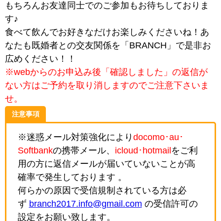
もちろんお友達同士でのご参加もお待ちしておりま
す♪
食べて飲んでお好きなだけお楽しみくださいね！あ
なたも既婚者との交友関係を「BRANCH」で是非お
広めください！！
※webからのお申込み後「確認しました」の返信が
ない方はご予約を取り消しますのでご注意下さいま
せ。
注意事項
※迷惑メール対策強化により
docomo･au･
Softbank
の携帯メール、
icloud･hotmail
をご利
用の方に返信メールが届いていないことが高
確率で発生しております 。
何らかの原因で受信規制されている方は必
ず
branch2017.info@gmail.com
の受信許可の
設定をお願い致します。