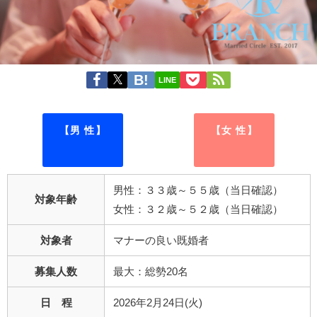
LINE
【男 性】
【女 性】
男性：３３歳～５５歳（当日確認）
対象年齢
女性：３２歳～５２歳（当日確認）
対象者
マナーの良い既婚者
募集人数
最大：総勢20名
日 程
2026年2月24日(火)