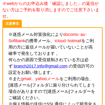
※webからのお申込み後「確認しました」の返信が
ない方はご予約を取り消しますのでご注意下さいま
せ。
注意事項
※迷惑メール対策強化により
docomo･au･
Softbank
の携帯メール、
icloud･hotmail
をご利
用の方に返信メールが届いていないことが高
確率で発生しております 。
何らかの原因で受信規制されている方は必
ず
branch2017.info@gmail.com
の受信許可の
設定をお願い致します。
※また
gmail、yahooメール
をご利用の場合、
[迷惑メール]フォルダに振り分けられてしまう
場合がありますので[迷惑メール]フォルダーを
ご確認ください。
※個人情報の送信はSSL通信によって暗号化さ