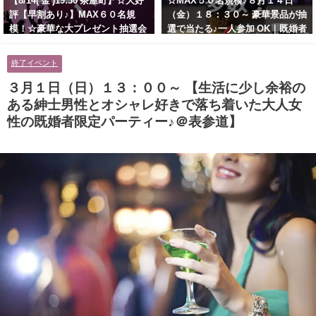
【8/14( 金 )19:30 茶屋町】☆大好
☆MAX５０名規模♪８月１４日
評【早割あり♪】MAX６０名規
（金）１８：３０～ 豪華景品が抽
模！☆豪華な大プレゼント抽選会
選で当たる♪一人参加 OK｜既婚者
あり！！【紳士的で清潔感のある
交流会｜早割受付中♪【お小遣い
男性とオシャレ好きで落ち着いた
に余裕のある健康的なオシャレ男
終了イベント
大人女性の既婚者限定ビッグパー
性と美容好きで優しさのある大人
ティー♪＠茶屋町】
女性の既婚者限定ビッグパーティ
３月１日（日）１３：００～ 【生活に少し余裕の
ー♪＠池袋】
ある紳士男性とオシャレ好きで落ち着いた大人女
性の既婚者限定パーティー♪＠表参道】