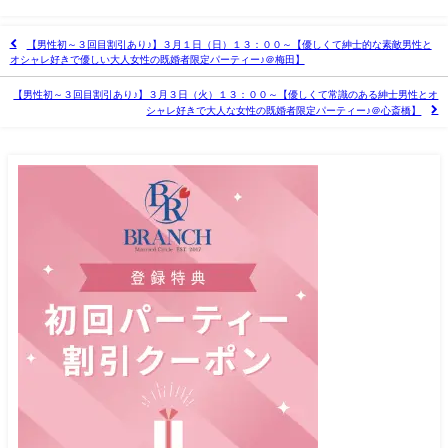
【男性初～３回目割引あり♪】３月１日（日）１３：００～【優しくて紳士的な素敵男性と
オシャレ好きで優しい大人女性の既婚者限定パーティー♪＠梅田】
【男性初～３回目割引あり♪】３月３日（火）１３：００～【優しくて常識のある紳士男性とオ
シャレ好きで大人な女性の既婚者限定パーティー♪＠心斎橋】