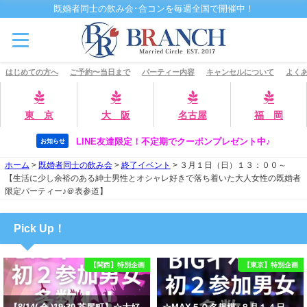
既婚者同士の飲み会･合コンを毎週全国で開催中！
はじめての方へ
ご予約〜当日まで
パーティー内容
キャンセルについて
よくあ
東 京
大 阪
名古屋
福 岡
LINE友達限定！不定期でクーポンプレゼント中♪
お知らせ
ホーム
>
既婚者同士の飲み会
>
終了イベント
>
３月１日（日）１３：００～
【生活に少し余裕のある紳士男性とオシャレ好きで落ち着いた大人女性の既婚者
限定パーティー♪＠表参道】
Pick Up！
【関西】特別企画
【東京】特別企画