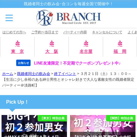
既婚者同士の飲み会･合コンを毎週全国で開催中！
はじめての方へ
ご予約〜当日まで
パーティー内容
キャンセルについて
よくあ
東 京
大 阪
名古屋
福 岡
LINE友達限定！不定期でクーポンプレゼント中♪
お知らせ
ホーム
>
既婚者同士の飲み会
>
終了イベント
>
３月２１日（土）１３：００～
【生活に少し余裕のある紳士男性とオシャレ好きで大人な素敵女性の既婚者限定
パーティー＠淡路町】
Pick Up！
【東京】特別企画
【関西】特別企画