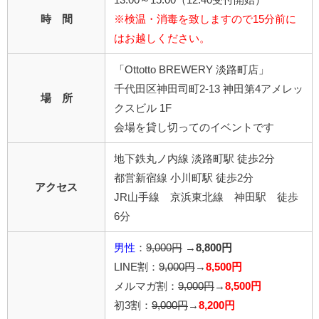
時 間
※検温・消毒を致しますので15分前に
はお越しください。
「Ottotto BREWERY 淡路町店」
千代田区神田司町2-13 神田第4アメレッ
場 所
クスビル 1F
会場を貸し切ってのイベントです
地下鉄丸ノ内線 淡路町駅 徒歩2分
都営新宿線 小川町駅 徒歩2分
アクセス
JR山手線 京浜東北線 神田駅 徒歩
6分
男性
：
9,000円
→
8,800円
LINE割：
9,000円
→
8,500円
メルマガ割：
9,000円
→
8,500円
初3割：
9,000円
→
8,200円