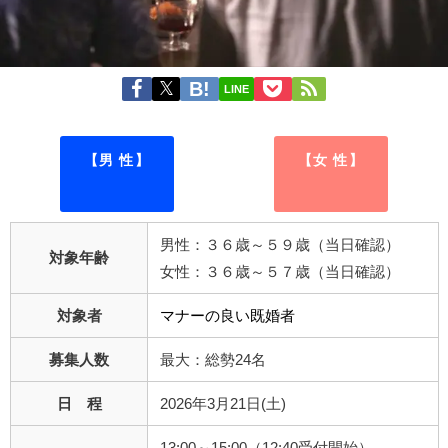
LINE
【男 性】
【女 性】
男性：３６歳～５９歳（当日確認）
対象年齢
女性：３６歳～５７歳（当日確認）
対象者
マナーの良い既婚者
募集人数
最大：総勢24名
日 程
2026年3月21日(土)
13:00～15:00（12:40受付開始）