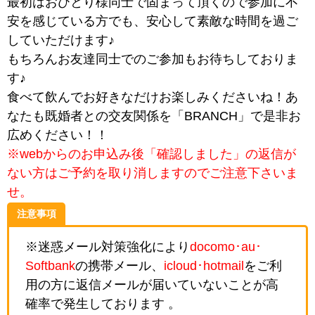
最初はおひとり様同士で固まって頂くので参加に不
安を感じている方でも、安心して素敵な時間を過ご
していただけます♪
もちろんお友達同士でのご参加もお待ちしておりま
す♪
食べて飲んでお好きなだけお楽しみくださいね！あ
なたも既婚者との交友関係を「BRANCH」で是非お
広めください！！
※webからのお申込み後「確認しました」の返信が
ない方はご予約を取り消しますのでご注意下さいま
せ。
注意事項
※迷惑メール対策強化により
docomo･au･
Softbank
の携帯メール、
icloud･hotmail
をご利
用の方に返信メールが届いていないことが高
確率で発生しております 。