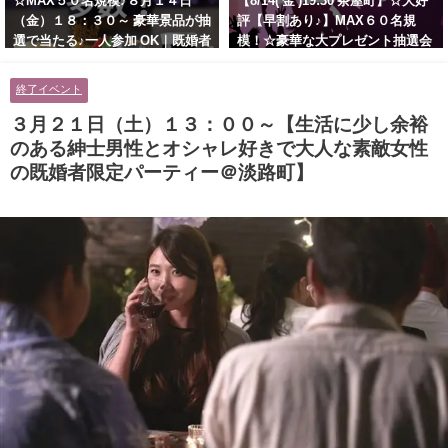
☆MAX５０名規模♪８月１４日
【8/14( 金 )19:30 茶屋町】☆大好
（金）１８：３０～ 豪華景品が抽
評【早割あり♪】MAX６０名規
選で当たる♪一人参加 OK｜既婚者
模！☆豪華な大プレゼント抽選会
交流会｜早割受付中♪【お小遣い
あり！！【紳士的で清潔感のある
に余裕のある健康的なオシャレ男
男性とオシャレ好きで落ち着いた
終了イベント
性と美容好きで優しさのある大人
大人女性の既婚者限定ビッグパー
女性の既婚者限定ビッグパーティ
ティー♪＠茶屋町】
３月２１日（土）１３：００～【生活に少し余裕
ー♪＠池袋】
のある紳士男性とオシャレ好きで大人な素敵女性
の既婚者限定パーティー＠淡路町】