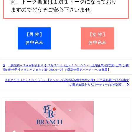
尚、トーク画面は１対１トークになっており
ますのでどうぞご安心下さいませ。
【男 性】
【女 性】
お申込み
お申込み
【男性初～３回目割引あり♪】３月２１日（土）１３：００～【上場企業･自営業･士業･公務
員の紳士男性とオシャレ好きで落ち着いた女性の既婚者限定パーティー♪＠梅田】
３月２１日（土）１８：３０～ 【オシャレで品のある紳士男性と優しくて落ち着いている淑女
の既婚者限定大人パーティー♪＠神楽坂】