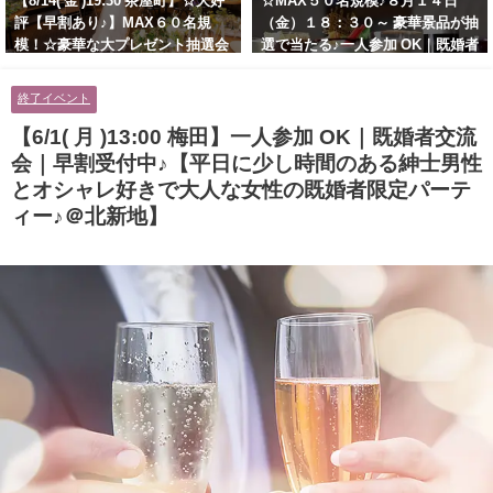
【8/14( 金 )19:30 茶屋町】☆大好
☆MAX５０名規模♪８月１４日
評【早割あり♪】MAX６０名規
（金）１８：３０～ 豪華景品が抽
模！☆豪華な大プレゼント抽選会
選で当たる♪一人参加 OK｜既婚者
あり！！【紳士的で清潔感のある
交流会｜早割受付中♪【お小遣い
男性とオシャレ好きで落ち着いた
に余裕のある健康的なオシャレ男
終了イベント
大人女性の既婚者限定ビッグパー
性と美容好きで優しさのある大人
ティー♪＠茶屋町】
女性の既婚者限定ビッグパーティ
【6/1( 月 )13:00 梅田】一人参加 OK｜既婚者交流
ー♪＠池袋】
会｜早割受付中♪【平日に少し時間のある紳士男性
とオシャレ好きで大人な女性の既婚者限定パーテ
ィー♪＠北新地】