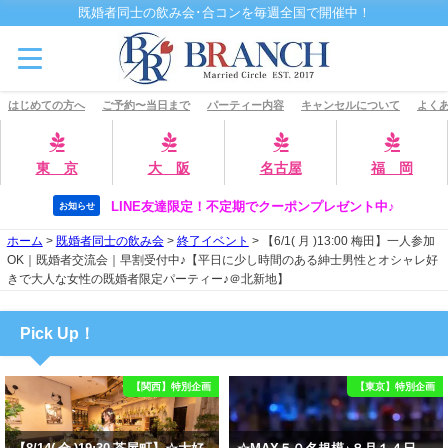
既婚者同士の飲み会･合コンを毎週全国で開催中！
はじめての方へ
ご予約〜当日まで
パーティー内容
キャンセルについて
よくあ
東 京
大 阪
名古屋
福 岡
LINE友達限定！不定期でクーポンプレゼント中♪
お知らせ
ホーム
>
既婚者同士の飲み会
>
終了イベント
>
【6/1( 月 )13:00 梅田】一人参加
OK｜既婚者交流会｜早割受付中♪【平日に少し時間のある紳士男性とオシャレ好
きで大人な女性の既婚者限定パーティー♪＠北新地】
Pick Up！
【関西】特別企画
【東京】特別企画