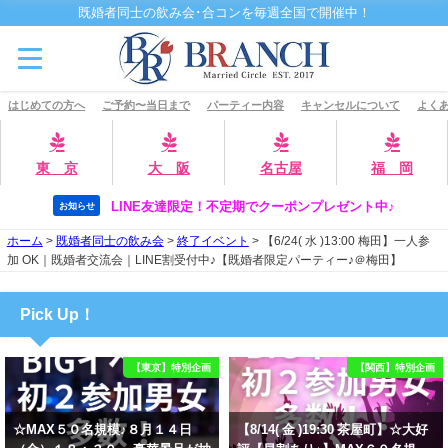
既婚者同士の飲み会･合コンを毎週全国で開催中！
はじめての方へ
ご予約〜当日まで
パーティー内容
キャンセルについて
よくあ
東 京
大 阪
名古屋
福 岡
LINE友達限定！不定期でクーポンプレゼント中♪
お知らせ
ホーム
>
既婚者同士の飲み会
>
終了イベント
>
【6/24( 水 )13:00 梅田】一人参
加 OK｜既婚者交流会｜LINE割受付中♪【既婚者限定パーティー♪＠梅田】
Pick Up！
【東京】特別企画
【関西】特別企画
☆MAX５０名規模♪８月１４日
【8/14( 金 )19:30 茶屋町】☆大好