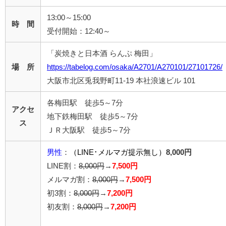
13:00～15:00
時 間
受付開始：12:40～
「炭焼きと日本酒 らんぷ 梅田」
場 所
https://tabelog.com/osaka/A2701/A270101/27101726/
大阪市北区兎我野町11-19 本社浪速ビル 101
各梅田駅 徒歩5～7分
アクセ
地下鉄梅田駅 徒歩5～7分
ス
ＪＲ大阪駅 徒歩5～7分
男性
：
（LINE･メルマガ提示無し）
8,000円
LINE割：
8,000円
→
7,500円
メルマガ割：
8,000円
→
7,500円
初3割：
8,000円
→
7,200円
初友割：
8,000円
→
7,200円