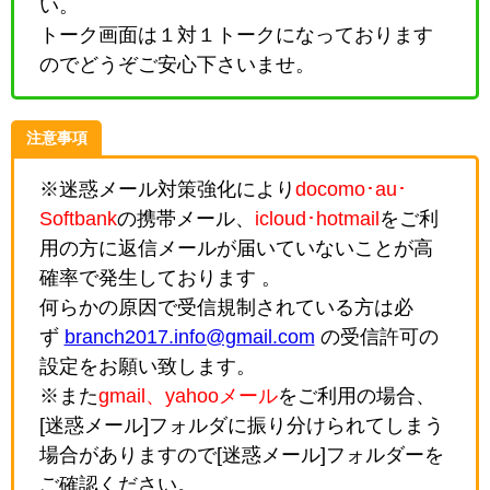
い。
トーク画面は１対１トークになっております
のでどうぞご安心下さいませ。
注意事項
※迷惑メール対策強化により
docomo･au･
Softbank
の携帯メール、
icloud･hotmail
をご利
用の方に返信メールが届いていないことが高
確率で発生しております 。
何らかの原因で受信規制されている方は必
ず
branch2017.info@gmail.com
の受信許可の
設定をお願い致します。
※また
gmail、yahooメール
をご利用の場合、
[迷惑メール]フォルダに振り分けられてしまう
場合がありますので[迷惑メール]フォルダーを
ご確認ください。