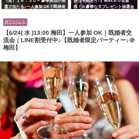
（金）１８：３０～ 豪華景品が抽
評【早割あり♪】MAX６０名規
選で当たる♪一人参加 OK｜既婚者
模！☆豪華な大プレゼント抽選会
交流会｜早割受付中♪【お小遣い
あり！！【紳士的で清潔感のある
に余裕のある健康的なオシャレ男
男性とオシャレ好きで落ち着いた
終了イベント
性と美容好きで優しさのある大人
大人女性の既婚者限定ビッグパー
女性の既婚者限定ビッグパーティ
ティー♪＠茶屋町】
【6/24( 水 )13:00 梅田】一人参加 OK｜既婚者交
ー♪＠池袋】
流会｜LINE割受付中♪【既婚者限定パーティー♪＠
梅田】