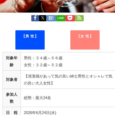
LINE
【男 性】
【女 性】
対象年
男性：３４歳～５６歳
齢
女性：３２歳～５２歳
【清潔感があって気の良い紳士男性とオシャレで気
対象者
の良い大人女性】
参加人
総勢：最大24名
数
日 程
2026年6月24日(水)