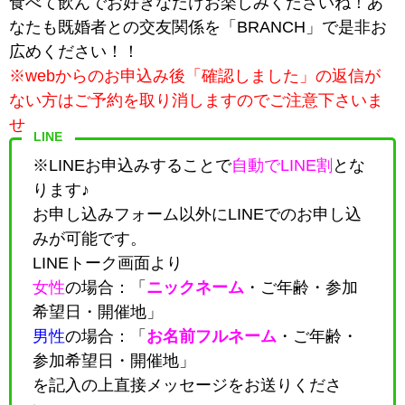
食べて飲んでお好きなだけお楽しみくださいね！あ
なたも既婚者との交友関係を「BRANCH」で是非お
広めください！！
※webからのお申込み後「確認しました」の返信が
ない方はご予約を取り消しますのでご注意下さいま
せ。
LINE
※LINEお申込みすることで
自動でLINE割
とな
ります♪
お申し込みフォーム以外にLINEでのお申し込
みが可能です。
LINEトーク画面より
女性
の場合：「
ニックネーム
・
ご年齢・参加
希望日・開催地
」
男性
の場合：「
お名前フルネーム
・
ご年齢・
参加希望日・開催地
」
を記入の上直接メッセージをお送りくださ