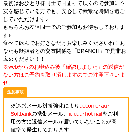
最初はおひとり様同士で固まって頂くので参加に不
安を感じている方でも、安心して素敵な時間を過ご
していただけます♪
もちろんお友達同士でのご参加もお待ちしておりま
す♪
食べて飲んでお好きなだけお楽しみくださいね！あ
なたも既婚者との交友関係を「BRANCH」で是非お
広めください！！
※webからのお申込み後「確認しました」の返信が
ない方はご予約を取り消しますのでご注意下さいま
せ。
注意事項
※迷惑メール対策強化により
docomo･au･
Softbank
の携帯メール、
icloud･hotmail
をご利
用の方に返信メールが届いていないことが高
確率で発生しております 。