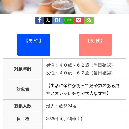
LINE
【男 性】
【女 性】
男性：４０歳～６２歳（当日確認）
対象年齢
女性：４０歳～６２歳（当日確認）
【生活に余裕があって経済力のある男
対象者
性とオシャレ好きで大人な女性】
募集人数
最大：総勢24名
日 程
2026年6月20日(土)