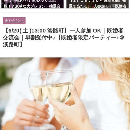
評【早割あり♪】MAX６０名規
（金）１８：３０～ 豪華景品が抽
模！☆豪華な大プレゼント抽選会
選で当たる♪一人参加 OK｜既婚者
あり！！【紳士的で清潔感のある
交流会｜早割受付中♪【お小遣い
男性とオシャレ好きで落ち着いた
に余裕のある健康的なオシャレ男
終了イベント
大人女性の既婚者限定ビッグパー
性と美容好きで優しさのある大人
ティー♪＠茶屋町】
女性の既婚者限定ビッグパーティ
【6/20( 土 )13:00 淡路町】一人参加 OK｜既婚者
ー♪＠池袋】
交流会｜早割受付中♪【既婚者限定パーティー♪＠
淡路町】