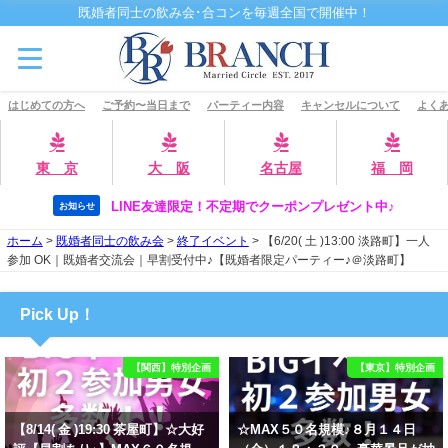
既婚者同士の飲み会･合コンを毎週全国で開催中！
はじめての方へ
ご予約〜当日まで
パーティー内容
キャンセルについて
よくあ
東 京
大 阪
名古屋
福 岡
LINE友達限定！不定期でクーポンプレゼント中♪
お知らせ
ホーム
>
既婚者同士の飲み会
>
終了イベント
>
【6/20( 土 )13:00 淡路町】一人
参加 OK｜既婚者交流会｜早割受付中♪【既婚者限定パーティー♪＠淡路町】
Pick Up！
【関西】特別企画
【東京】特別企画
【8/14( 金 )19:30 茶屋町】☆大好
☆MAX５０名規模♪８月１４日