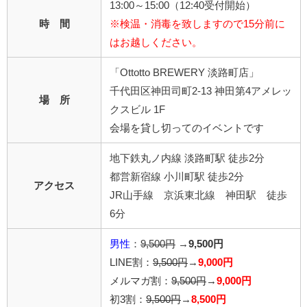
13:00～15:00（12:40受付開始）
時 間
※検温・消毒を致しますので15分前に
はお越しください。
「Ottotto BREWERY 淡路町店」
千代田区神田司町2-13 神田第4アメレッ
場 所
クスビル 1F
会場を貸し切ってのイベントです
地下鉄丸ノ内線 淡路町駅 徒歩2分
都営新宿線 小川町駅 徒歩2分
アクセス
JR山手線 京浜東北線 神田駅 徒歩
6分
男性
：
9,500円
→
9,500円
LINE割：
9,500円
→
9,000円
メルマガ割：
9,500円
→
9,000円
初3割：
9,500円
→
8,500円