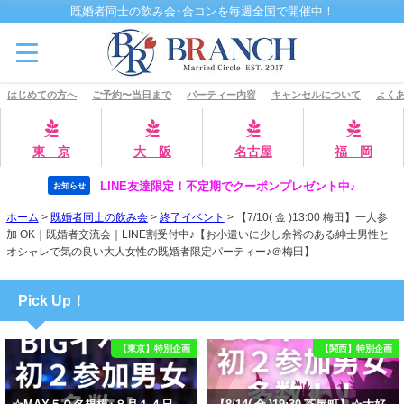
既婚者同士の飲み会･合コンを毎週全国で開催中！
はじめての方へ
ご予約〜当日まで
パーティー内容
キャンセルについて
よくあ
東 京
大 阪
名古屋
福 岡
LINE友達限定！不定期でクーポンプレゼント中♪
お知らせ
ホーム
>
既婚者同士の飲み会
>
終了イベント
>
【7/10( 金 )13:00 梅田】一人参
加 OK｜既婚者交流会｜LINE割受付中♪【お小遣いに少し余裕のある紳士男性と
オシャレで気の良い大人女性の既婚者限定パーティー♪＠梅田】
Pick Up！
【東京】特別企画
【関西】特別企画