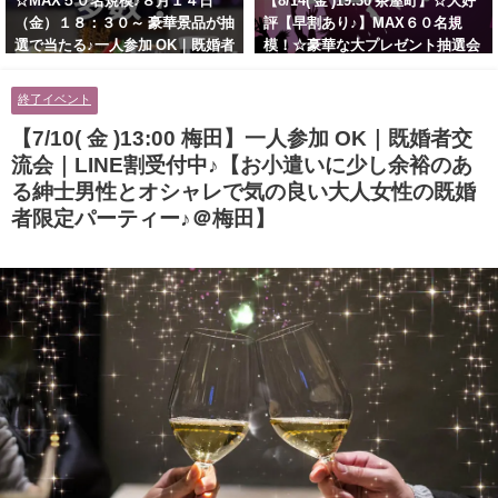
☆MAX５０名規模♪８月１４日
【8/14( 金 )19:30 茶屋町】☆大好
（金）１８：３０～ 豪華景品が抽
評【早割あり♪】MAX６０名規
選で当たる♪一人参加 OK｜既婚者
模！☆豪華な大プレゼント抽選会
交流会｜早割受付中♪【お小遣い
あり！！【紳士的で清潔感のある
に余裕のある健康的なオシャレ男
男性とオシャレ好きで落ち着いた
終了イベント
性と美容好きで優しさのある大人
大人女性の既婚者限定ビッグパー
女性の既婚者限定ビッグパーティ
ティー♪＠茶屋町】
【7/10( 金 )13:00 梅田】一人参加 OK｜既婚者交
ー♪＠池袋】
流会｜LINE割受付中♪【お小遣いに少し余裕のあ
る紳士男性とオシャレで気の良い大人女性の既婚
者限定パーティー♪＠梅田】