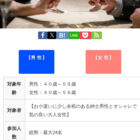
LINE
【男 性】
【女 性】
対象年
男性：４０歳～５９歳
齢
女性：４０歳～５６歳
【お小遣いに少し余裕のある紳士男性とオシャレで
対象者
気の良い大人女性】
参加人
総勢：最大24名
数