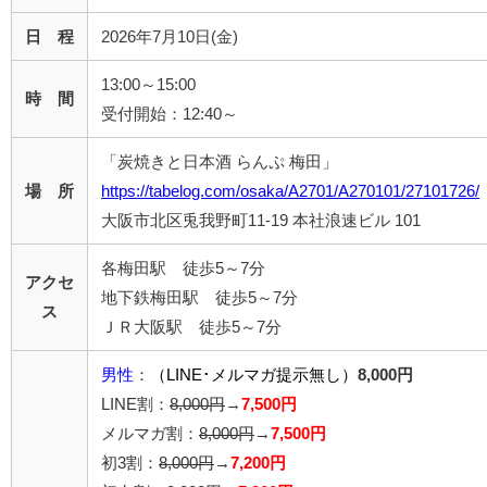
日 程
2026年7月10日(金)
13:00～15:00
時 間
受付開始：12:40～
「炭焼きと日本酒 らんぷ 梅田」
場 所
https://tabelog.com/osaka/A2701/A270101/27101726/
大阪市北区兎我野町11-19 本社浪速ビル 101
各梅田駅 徒歩5～7分
アクセ
地下鉄梅田駅 徒歩5～7分
ス
ＪＲ大阪駅 徒歩5～7分
男性
：
（LINE･メルマガ提示無し）
8,000円
LINE割：
8,000円
→
7,500円
メルマガ割：
8,000円
→
7,500円
初3割：
8,000円
→
7,200円