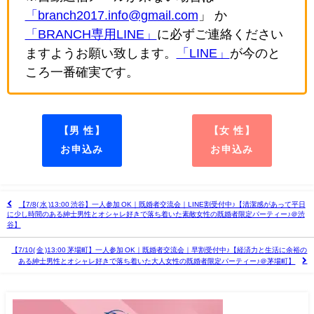
「branch2017.info@gmail.com
」 か
「BRANCH専用LINE」
に必ずご連絡ください
ますようお願い致します。
「LINE」
が今のと
ころ一番確実です。
【男 性】
【女 性】
お申込み
お申込み
【7/8( 水 )13:00 渋谷】一人参加 OK｜既婚者交流会｜LINE割受付中♪【清潔感があって平日
に少し時間のある紳士男性とオシャレ好きで落ち着いた素敵女性の既婚者限定パーティー♪＠渋
谷】
【7/10( 金 )13:00 茅場町】一人参加 OK｜既婚者交流会｜早割受付中♪【経済力と生活に余裕の
ある紳士男性とオシャレ好きで落ち着いた大人女性の既婚者限定パーティー♪＠茅場町】