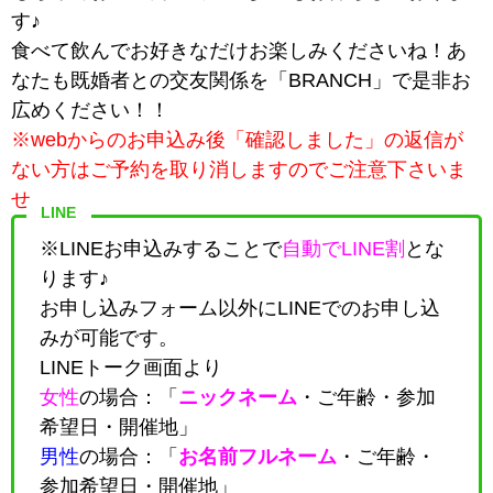
す♪
食べて飲んでお好きなだけお楽しみくださいね！あ
なたも既婚者との交友関係を「BRANCH」で是非お
広めください！！
※webからのお申込み後「確認しました」の返信が
ない方はご予約を取り消しますのでご注意下さいま
せ。
LINE
※LINEお申込みすることで
自動でLINE割
とな
ります♪
お申し込みフォーム以外にLINEでのお申し込
みが可能です。
LINEトーク画面より
女性
の場合：「
ニックネーム
・
ご年齢・参加
希望日・開催地
」
男性
の場合：「
お名前フルネーム
・
ご年齢・
参加希望日・開催地
」