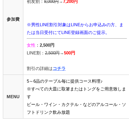
初友割：
8,000円
→
7,200円
参加費
※男性LINE割引対象はLINEからお申込みの方、ま
たは当日受付にてLINE登録画面のご提示。
女性
：
2,500円
LINE割：
2,5
00円
→
500円
割引の詳細は
コチラ
5～6品のテーブル毎に提供コース料理♪
※すべての大皿に取箸またはトングをご用意致しま
MENU
す
ビール・ワイン・カクテル・などのアルコール・ソ
フトドリンク飲み放題