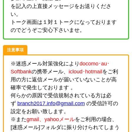
を記入の上直接メッセージをお送りくださ
い。
トーク画面は１対１トークになっております
のでどうぞご安心下さいませ。
注意事項
※迷惑メール対策強化により
docomo･au･
Softbank
の携帯メール、
icloud･hotmail
をご利
用の方に返信メールが届いていないことが高
確率で発生しております 。
何らかの原因で受信規制されている方は必
ず
branch2017.info@gmail.com
の受信許可の
設定をお願い致します。
※また
gmail、yahooメール
をご利用の場合、
[迷惑メール]フォルダに振り分けられてしまう