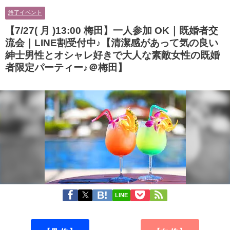
に余裕のある健康的なオシャレ男
男性とオシャレ好きで落ち着いた
終了イベント
性と美容好きで優しさのある大人
大人女性の既婚者限定ビッグパー
女性の既婚者限定ビッグパーティ
ティー♪＠茶屋町】
【7/27( 月 )13:00 梅田】一人参加 OK｜既婚者交
ー♪＠池袋】
流会｜LINE割受付中♪【清潔感があって気の良い
紳士男性とオシャレ好きで大人な素敵女性の既婚
者限定パーティー♪＠梅田】
LINE