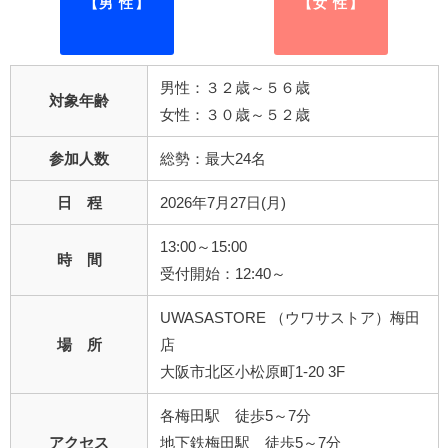
【男 性】
【女 性】
男性：３２歳～５６歳
対象年齢
女性：３０歳～５２歳
参加人数
総勢：最大24名
日 程
2026年7月27日(月)
13:00～15:00
時 間
受付開始：12:40～
UWASASTORE （ウワサストア）梅田
場 所
店
大阪市北区小松原町1-20 3F
各梅田駅 徒歩5～7分
アクセス
地下鉄梅田駅 徒歩5～7分