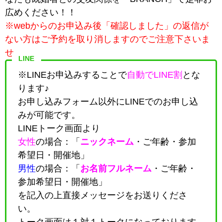
広めください！！
※webからのお申込み後「確認しました」の返信が
ない方はご予約を取り消しますのでご注意下さいま
せ。
LINE
※LINEお申込みすることで
自動でLINE割
とな
ります♪
お申し込みフォーム以外にLINEでのお申し込
みが可能です。
LINEトーク画面より
女性
の場合：「
ニックネーム
・
ご年齢・参加
希望日・開催地
」
男性
の場合：「
お名前フルネーム
・
ご年齢・
参加希望日・開催地
」
を記入の上直接メッセージをお送りくださ
い。
トーク画面は１対１トークになっております