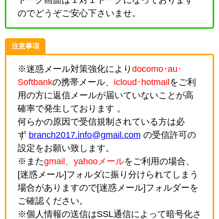
のでどうぞご安心下さいませ。
注意事項
※迷惑メール対策強化により
docomo･au･
Softbank
の携帯メール、
icloud･hotmail
をご利
用の方に返信メールが届いていないことが高
確率で発生しております 。
何らかの原因で受信規制されている方は必
ず
branch2017.info@gmail.com
の受信許可の
設定をお願い致します。
※また
gmail、yahooメール
をご利用の場合、
[迷惑メール]フォルダに振り分けられてしまう
場合がありますので[迷惑メール]フォルダーを
ご確認ください。
※個人情報の送信はSSL通信によって暗号化さ