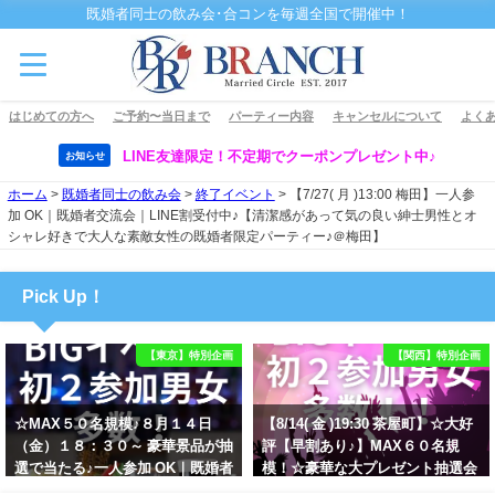
既婚者同士の飲み会･合コンを毎週全国で開催中！
はじめての方へ
ご予約〜当日まで
パーティー内容
キャンセルについて
よくあ
LINE友達限定！不定期でクーポンプレゼント中♪
お知らせ
ホーム
>
既婚者同士の飲み会
>
終了イベント
>
【7/27( 月 )13:00 梅田】一人参
加 OK｜既婚者交流会｜LINE割受付中♪【清潔感があって気の良い紳士男性とオ
シャレ好きで大人な素敵女性の既婚者限定パーティー♪＠梅田】
Pick Up！
【東京】特別企画
【関西】特別企画
☆MAX５０名規模♪８月１４日
【8/14( 金 )19:30 茶屋町】☆大好
（金）１８：３０～ 豪華景品が抽
評【早割あり♪】MAX６０名規
選で当たる♪一人参加 OK｜既婚者
模！☆豪華な大プレゼント抽選会
交流会｜早割受付中♪【お小遣い
あり！！【紳士的で清潔感のある