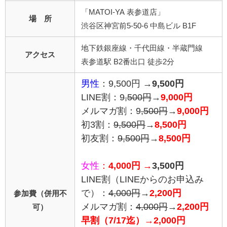
「MATOI-YA 表参道店」
場 所
渋谷区神宮前5-50-6 中島ビル B1F
地下鉄銀座線・千代田線・半蔵門線
アクセス
表参道駅 B2番出口 徒歩2分
男性
：9,500円 →
9,500円
LINE割：9
,500円
→
9,000円
メルマガ割：9
,500円
→
9,000円
初3割：
9,500円
→
8,500円
初友割：
9,500円
→
8,500円
女性
：
4,000円 →
3,500円
LINE割
（LINEからのお申込み
で）
：
4,0
00円
→
2,200円
参加費（併用不
メルマガ割：
4,000円
→
2,200円
可）
早割（7/17迄）→2,000円