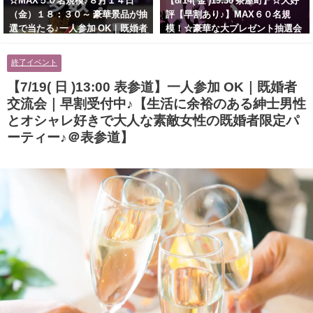
☆MAX５０名規模♪８月１４日
【8/14( 金 )19:30 茶屋町】☆大好
（金）１８：３０～ 豪華景品が抽
評【早割あり♪】MAX６０名規
選で当たる♪一人参加 OK｜既婚者
模！☆豪華な大プレゼント抽選会
交流会｜早割受付中♪【お小遣い
あり！！【紳士的で清潔感のある
に余裕のある健康的なオシャレ男
男性とオシャレ好きで落ち着いた
終了イベント
性と美容好きで優しさのある大人
大人女性の既婚者限定ビッグパー
女性の既婚者限定ビッグパーティ
ティー♪＠茶屋町】
【7/19( 日 )13:00 表参道】一人参加 OK｜既婚者
ー♪＠池袋】
交流会｜早割受付中♪【生活に余裕のある紳士男性
とオシャレ好きで大人な素敵女性の既婚者限定パ
ーティー♪＠表参道】