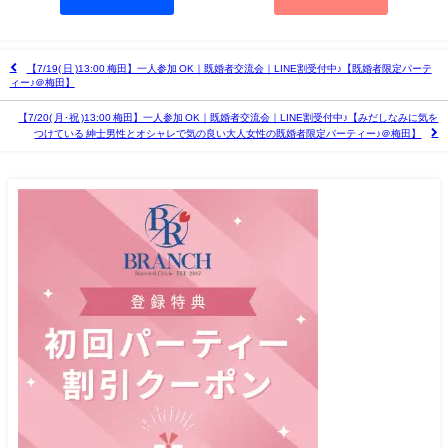
【7/19( 日 )13:00 梅田】一人参加 OK｜既婚者交流会｜LINE割受付中♪【既婚者限定パーテ
ィー♪＠梅田】
【7/20( 月･祝 )13:00 梅田】一人参加 OK｜既婚者交流会｜LINE割受付中♪【みだしなみに気を
つけている 紳士男性とオシャレで気の良い大人女性の既婚者限定パーティー♪＠梅田】