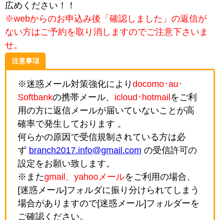
広めください！！
※webからのお申込み後「確認しました」の返信が
ない方はご予約を取り消しますのでご注意下さいま
せ。
注意事項
※迷惑メール対策強化により
docomo･au･
Softbank
の携帯メール、
icloud･hotmail
をご利
用の方に返信メールが届いていないことが高
確率で発生しております 。
何らかの原因で受信規制されている方は必
ず
branch2017.info@gmail.com
の受信許可の
設定をお願い致します。
※また
gmail、yahooメール
をご利用の場合、
[迷惑メール]フォルダに振り分けられてしまう
場合がありますので[迷惑メール]フォルダーを
ご確認ください。