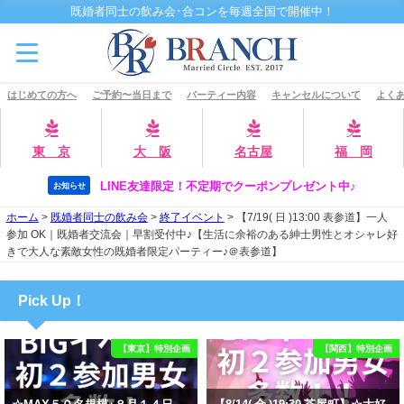
既婚者同士の飲み会･合コンを毎週全国で開催中！
はじめての方へ
ご予約〜当日まで
パーティー内容
キャンセルについて
よくあ
東 京
大 阪
名古屋
福 岡
LINE友達限定！不定期でクーポンプレゼント中♪
お知らせ
ホーム
>
既婚者同士の飲み会
>
終了イベント
>
【7/19( 日 )13:00 表参道】一人
参加 OK｜既婚者交流会｜早割受付中♪【生活に余裕のある紳士男性とオシャレ好
きで大人な素敵女性の既婚者限定パーティー♪＠表参道】
Pick Up！
【東京】特別企画
【関西】特別企画