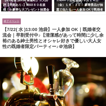
【8/14( 金 )19:30 茶屋町】☆大好
☆MAX５０名規模♪８月１４日
評【早割あり♪】MAX６０名規
（金）１８：３０～ 豪華景品が抽
模！☆豪華な大プレゼント抽選会
選で当たる♪一人参加 OK｜既婚者
あり！！【紳士的で清潔感のある
交流会｜早割受付中♪【お小遣い
男性とオシャレ好きで落ち着いた
に余裕のある健康的なオシャレ男
終了イベント
大人女性の既婚者限定ビッグパー
性と美容好きで優しさのある大人
ティー♪＠茶屋町】
女性の既婚者限定ビッグパーティ
【7/22( 水 )13:00 池袋】一人参加 OK｜既婚者交
ー♪＠池袋】
流会｜早割受付中♪【清潔感があって時間に少し余
裕のある紳士男性とオシャレ好きで優しい大人女
性の既婚者限定パーティー♪＠池袋】