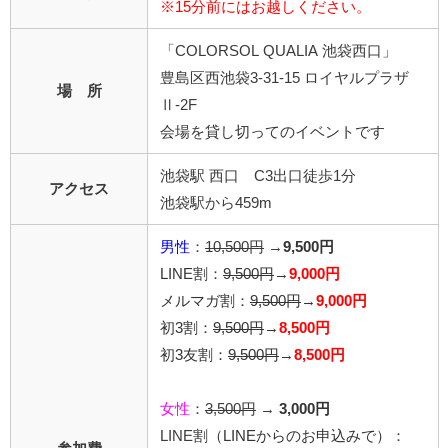
※15分前にはお越しください。
「COLORSOL QUALIA 池袋西口」
豊島区西池袋3-31-15 ロイヤルプラザ
場 所
Ⅱ-2F
会場を貸し切ってのイベントです
池袋駅 西口 C3出口徒歩1分
アクセス
池袋駅から459m
男性
：
10,500円
→
9,500円
LINE割：
9,500円
→
9,000円
メルマガ割：
9,500円
→
9,000円
初3割：
9,500円
→
8,500円
初3友割：
9,500円
→
8,500円
女性
：
3,500円
→
3,000円
LINE割
（LINEからのお申込みで）
：