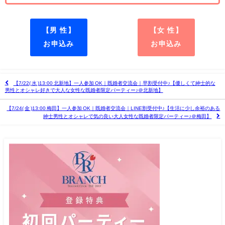
【男 性】
【女 性】
お申込み
お申込み
【7/22( 水 )13:00 北新地】一人参加 OK｜既婚者交流会｜早割受付中♪【優しくて紳士的な
男性とオシャレ好きで大人な女性な既婚者限定パーティー♪＠北新地】
【7/24( 金 )13:00 梅田】一人参加 OK｜既婚者交流会｜LINE割受付中♪【生活に少し余裕のある
紳士男性とオシャレで気の良い大人女性な既婚者限定パーティー♪＠梅田】