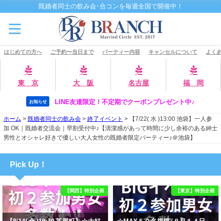
既婚者同士の飲み会･合コンを毎週全国で開催中！
はじめての方へ
ご予約〜当日まで
パーティー内容
キャンセルについて
よくあ
東 京
大 阪
名古屋
福 岡
LINE友達限定！不定期でクーポンプレゼント中♪
お知らせ
ホーム
>
既婚者同士の飲み会
>
終了イベント
>
【7/22( 水 )13:00 池袋】一人参
加 OK｜既婚者交流会｜早割受付中♪【清潔感があって時間に少し余裕のある紳士
男性とオシャレ好きで優しい大人女性の既婚者限定パーティー♪＠池袋】
Pick Up！
【関西】特別企画
【東京】特別企画