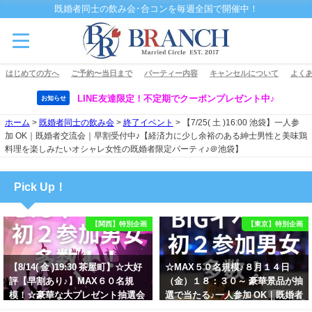
既婚者同士の飲み会･合コンを毎週全国で開催中！
はじめての方へ
ご予約〜当日まで
パーティー内容
キャンセルについて
よくあ
LINE友達限定！不定期でクーポンプレゼント中♪
お知らせ
ホーム
>
既婚者同士の飲み会
>
終了イベント
>
【7/25( 土 )16:00 池袋】一人参
加 OK｜既婚者交流会｜早割受付中♪【経済力に少し余裕のある紳士男性と美味鶏
料理を楽しみたいオシャレ女性の既婚者限定パーティ♪＠池袋】
Pick Up！
【関西】特別企画
【東京】特別企画
【8/14( 金 )19:30 茶屋町】☆大好
☆MAX５０名規模♪８月１４日
評【早割あり♪】MAX６０名規
（金）１８：３０～ 豪華景品が抽
模！☆豪華な大プレゼント抽選会
選で当たる♪一人参加 OK｜既婚者
あり！！【紳士的で清潔感のある
交流会｜早割受付中♪【お小遣い