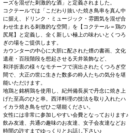
ーズを混ぜた刺激的な酒」と定義されました。
コクテールでは「こだわり抜いた焼き鳥串を真ん中
に据え、ドリンク・ミュージック・雰囲気を混ぜ合
わせ生まれる刺激的な空間」を【コクテール＝鶏の
尻尾】と定義し、全く新しい極上の味わいとくつろ
ぎの場をご提供します。
カウンターの中心に大胆に配された煙の書画、文化
遺産・百段階段を想起させる天井装飾など、
和洋折衷の様々なモチーフで演出されたくつろぎ空
間で、大正の世に生きた数多の粋人たちの気分を堪
能いただけます。
地鶏と銘柄鶏を使用し、紀州備長炭で丹念に焼き上
げた至高のひと串。西洋料理の技法を取り入れたハ
イカラ焼き鳥をぜひご堪能ください。
女性には非常に参加しやすい会費となっております♪
飲み友達、共通の趣味のお友達、女子会友達などお
時間の許すまでゆっくりとお話し下さい♪