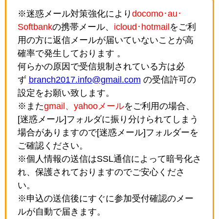
※迷惑メール対策強化により
docomo･au･
Softbank
の携帯メール、
icloud･hotmail
をご利
用の方に返信メールが届いていないことが高
確率で発生しております 。
何らかの原因で受信規制されている方は必
ず
branch2017.info@gmail.com
の受信許可の
設定をお願い致します。
※また
gmail、yahooメール
をご利用の場合、
[迷惑メール]フォルダに振り分けられてしまう
場合がありますので[迷惑メール]フォルダーを
ご確認ください。
※個人情報の送信はSSL通信によって暗号化さ
れ、保護されておりますのでご安心くださ
い。
※申込の送信後にすぐに参加受付確認のメー
ルが自動で届きます。