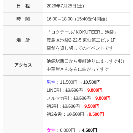
日 程
2026年7月25日(土)
時 間
16:00～18:00（15:40受付開始）
「コクテール/ KOKUTEERU 池袋」
場 所
豊島区池袋2-22-5 東仙第二ビル 1F
店舗を貸し切ってのイベントです
池袋駅西口から要町通りにまっすぐ4分
アクセス
中華屋さんを右に曲がってすぐ
男性
：11,500円 →
10,500
円
LINE割：
10,500円
→
9,800円
メルマガ割：
10,500円
→
9,800円
初3割：
10,500円
→
9,500円
初3友割：
10,500円
→
9,500円
女性
：6,000円 →
4,500円