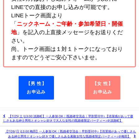
LINEでの直接のお申し込みが可能です。
LINEトーク画面より
「
ニックネーム・ご年齢・参加希望日・開催
地
」を記入の上直接メッセージをお送りくだ
さい。
尚、トーク画面は１対１トークになっており
ますのでどうぞご安心下さいませ。
【男 性】
【女 性】
お申込み
お申込み
【7/25( 土 )13:00 淡路町】一人参加 OK｜既婚者交流会｜早割受付中♪【清潔感があって優
しさもある紳士男性とオシャレ好きで大人な女性の既婚者限定パーティー♪＠淡路町】
【7/26( 日 )13:00 梅田】一人参加 OK｜既婚者交流会｜早割受付中♪【清潔感があって優しさも
ある紳士男性とオシャレ好きで優しさもある素敵女性な既婚者限定パーティー♪＠梅田】