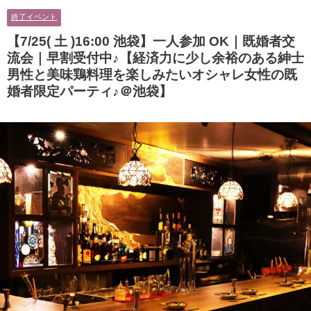
男性とオシャレ好きで落ち着いた
に余裕のある健康的なオシャレ男
終了イベント
大人女性の既婚者限定ビッグパー
性と美容好きで優しさのある大人
ティー♪＠茶屋町】
女性の既婚者限定ビッグパーティ
【7/25( 土 )16:00 池袋】一人参加 OK｜既婚者交
ー♪＠池袋】
流会｜早割受付中♪【経済力に少し余裕のある紳士
男性と美味鶏料理を楽しみたいオシャレ女性の既
婚者限定パーティ♪＠池袋】