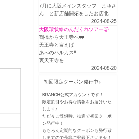
7月に大阪メインスタッフ まゆさ
ん と新店舗開拓をしたお店北
2024-08-25
大阪環状線のんだくれツアー③
鶴橋から天王寺へ🚃
天王寺と言えば
あべのハルカス‼️
裏天王寺を
2024-08-20
初回限定クーポン発行中♪
BRANCH公式アカウントです！
限定割引やお得な情報をお届けいた
します♪
ただ今ご登録時、抽選で初回クーポ
ン発行中！
もちろん定期的なクーポンも発行致
しますので是非ご登録下さいませ！