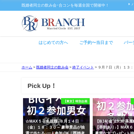
既婚者同士の飲み会･合コンを毎週全国で開催中！
はじめての方へ
ご予約〜当日まで
パー
ホーム
>
既婚者同士の飲み会
>
終了イベント
>
９月７日（月）１３：
Pick Up！
【東京】特別企画
☆MAX５０名規模♪８月１４日
【8/14( 金 )19:30
（金）１８：３０～ 豪華景品が抽
【早割あり♪】MAX
選で当たる♪一人参加 OK｜既婚者
豪華な大プレゼント抽