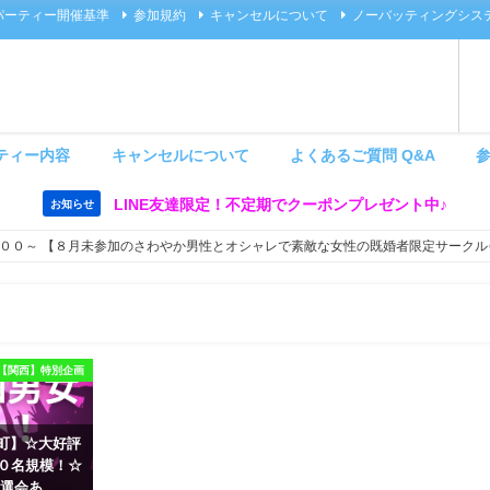
パーティー開催基準
参加規約
キャンセルについて
ノーバッティングシス
ティー内容
キャンセルについて
よくあるご質問 Q&A
LINE友達限定！不定期でクーポンプレゼント中♪
お知らせ
００～ 【８月未参加のさわやか男性とオシャレで素敵な女性の既婚者限定サークル
【関西】特別企画
 茶屋町】☆大好評
６０名規模！☆
選会あ