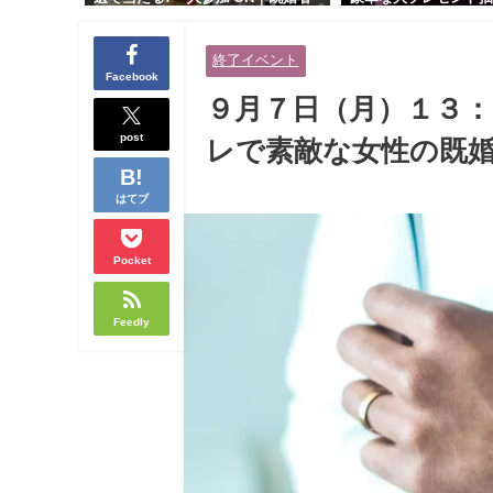
交流会｜早割受付中♪【お小遣いに
り！！【紳士的で清潔
余裕のある健康的なオシャレ男性
性とオシャレ好きで落
終了イベント
と美容好きで優しさのある大人女
人女性の既婚者限定ビ
Facebook
性の既婚者限定ビッグパーティー♪
ィー♪＠茶屋町】
９月７日（月）１３：
＠池袋】
post
レで素敵な女性の既
はてブ
Pocket
Feedly