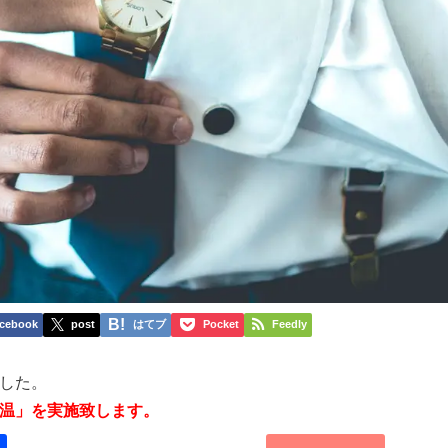
cebook
post
はてブ
Pocket
Feedly
した。
温」を実施致します。