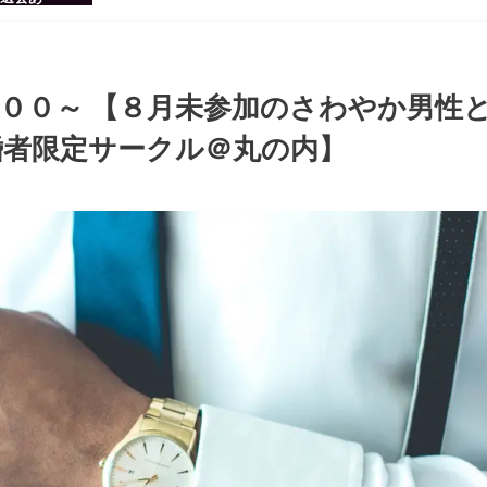
感のある男
ち着いた大
ッグパーテ
００～ 【８月未参加のさわやか男性
婚者限定サークル＠丸の内】