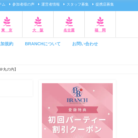
テム
参加者様の声
運営者情報
スタッフ募集
提携店募集
東 京
大 阪
名古屋
福 岡
参加規約
BRANCHについて
お問い合わせ
＠丸の内】