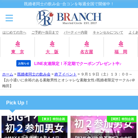
既婚者同士の飲み会･合コンを毎週全国で開催中！
はじめての方へ
ご予約〜当日まで
パーティー内容
キャンセルについて
よくあ
東 京
大 阪
名古屋
福 岡
LINE友達限定！不定期でクーポンプレゼント中♪
お知らせ
ホーム
>
既婚者同士の飲み会
>
終了イベント
>
９月１９日（土）１３：００～
【お小遣いに余裕のある素敵男性とオシャレな素敵女性♪既婚者限定サークル♪＠
梅田】
Pick Up！
【東京】特別企画
【関西】特別企画