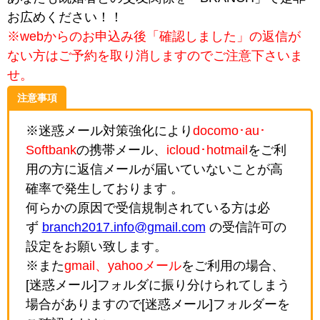
お広めください！！
※webからのお申込み後「確認しました」の返信が
ない方はご予約を取り消しますのでご注意下さいま
せ。
注意事項
※迷惑メール対策強化により
docomo･au･
Softbank
の携帯メール、
icloud･hotmail
をご利
用の方に返信メールが届いていないことが高
確率で発生しております 。
何らかの原因で受信規制されている方は必
ず
branch2017.info@gmail.com
の受信許可の
設定をお願い致します。
※また
gmail、yahooメール
をご利用の場合、
[迷惑メール]フォルダに振り分けられてしまう
場合がありますので[迷惑メール]フォルダーを