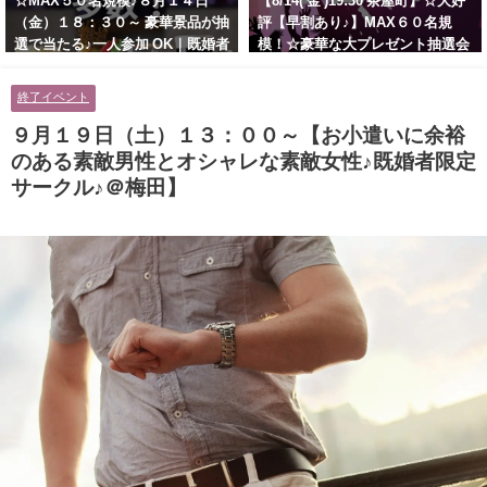
☆MAX５０名規模♪８月１４日
【8/14( 金 )19:30 茶屋町】☆大好
（金）１８：３０～ 豪華景品が抽
評【早割あり♪】MAX６０名規
選で当たる♪一人参加 OK｜既婚者
模！☆豪華な大プレゼント抽選会
交流会｜早割受付中♪【お小遣い
あり！！【紳士的で清潔感のある
に余裕のある健康的なオシャレ男
男性とオシャレ好きで落ち着いた
終了イベント
性と美容好きで優しさのある大人
大人女性の既婚者限定ビッグパー
女性の既婚者限定ビッグパーティ
ティー♪＠茶屋町】
９月１９日（土）１３：００～【お小遣いに余裕
ー♪＠池袋】
のある素敵男性とオシャレな素敵女性♪既婚者限定
サークル♪＠梅田】