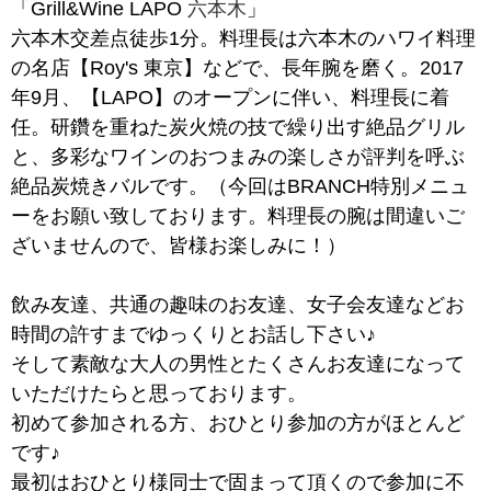
「Grill&Wine LAPO
六本木
」
六本木交差点徒歩1分。料理長は六本木のハワイ料理
の名店【Roy's 東京】などで、長年腕を磨く。2017
年9月、【LAPO】のオープンに伴い、料理長に着
任。研鑽を重ねた炭火焼の技で繰り出す絶品グリル
と、多彩なワインのおつまみの楽しさが評判を呼ぶ
絶品炭焼きバルです。（今回はBRANCH特別メニュ
ーをお願い致しております。料理長の腕は間違いご
ざいませんので、皆様お楽しみに！）
飲み友達、共通の趣味のお友達、女子会友達などお
時間の許すまでゆっくりとお話し下さい♪
そして素敵な大人の男性とたくさんお友達になって
いただけたらと思っております。
初めて参加される方、おひとり参加の方がほとんど
です♪
最初はおひとり様同士で固まって頂くので参加に不