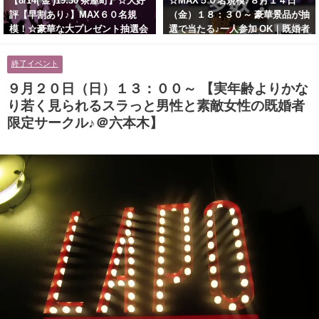
【8/14( 金 )19:30 茶屋町】☆大好
☆MAX５０名規模♪８月１４日
評【早割あり♪】MAX６０名規
（金）１８：３０～ 豪華景品が抽
模！☆豪華な大プレゼント抽選会
選で当たる♪一人参加 OK｜既婚者
あり！！【紳士的で清潔感のある
交流会｜早割受付中♪【お小遣い
男性とオシャレ好きで落ち着いた
に余裕のある健康的なオシャレ男
終了イベント
大人女性の既婚者限定ビッグパー
性と美容好きで優しさのある大人
ティー♪＠茶屋町】
女性の既婚者限定ビッグパーティ
９月２０日（日）１３：００～ 【実年齢よりかな
ー♪＠池袋】
り若く見られるスラっと男性と素敵女性の既婚者
限定サークル♪＠六本木】