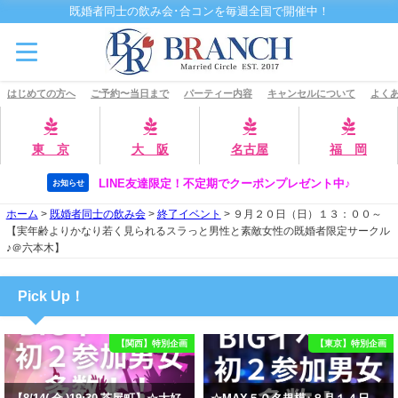
既婚者同士の飲み会･合コンを毎週全国で開催中！
はじめての方へ
ご予約〜当日まで
パーティー内容
キャンセルについて
よくあ
東 京
大 阪
名古屋
福 岡
LINE友達限定！不定期でクーポンプレゼント中♪
お知らせ
ホーム
>
既婚者同士の飲み会
>
終了イベント
>
９月２０日（日）１３：００～
【実年齢よりかなり若く見られるスラっと男性と素敵女性の既婚者限定サークル
♪＠六本木】
Pick Up！
【関西】特別企画
【東京】特別企画