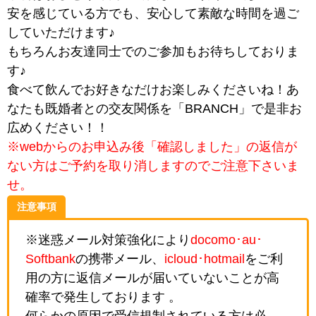
安を感じている方でも、安心して素敵な時間を過ご
していただけます♪
もちろんお友達同士でのご参加もお待ちしておりま
す♪
食べて飲んでお好きなだけお楽しみくださいね！あ
なたも既婚者との交友関係を「BRANCH」で是非お
広めください！！
※webからのお申込み後「確認しました」の返信が
ない方はご予約を取り消しますのでご注意下さいま
せ。
注意事項
※迷惑メール対策強化により
docomo･au･
Softbank
の携帯メール、
icloud･hotmail
をご利
用の方に返信メールが届いていないことが高
確率で発生しております 。
何らかの原因で受信規制されている方は必