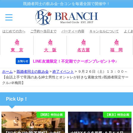
既婚者同士の飲み会･合コンを毎週全国で開催中！
はじめての方へ
ご予約〜当日まで
パーティー内容
キャンセルについて
よくあ
東 京
大 阪
名古屋
福 岡
LINE友達限定！不定期でクーポンプレゼント中♪
お知らせ
ホーム
>
既婚者同士の飲み会
>
終了イベント
>
９月２６日（土）１３：００～
【会話上手で常識のある紳士男性とオシャレが好きな素敵女性♪既婚者限定サー
クル♪＠梅田】
Pick Up！
【関西】特別企画
【東京】特別企画