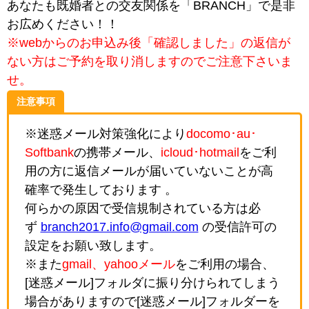
あなたも既婚者との交友関係を「BRANCH」で是非
お広めください！！
※webからのお申込み後「確認しました」の返信が
ない方はご予約を取り消しますのでご注意下さいま
せ。
注意事項
※迷惑メール対策強化により
docomo･au･
Softbank
の携帯メール、
icloud･hotmail
をご利
用の方に返信メールが届いていないことが高
確率で発生しております 。
何らかの原因で受信規制されている方は必
ず
branch2017.info@gmail.com
の受信許可の
設定をお願い致します。
※また
gmail、yahooメール
をご利用の場合、
[迷惑メール]フォルダに振り分けられてしまう
場合がありますので[迷惑メール]フォルダーを