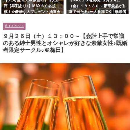
【8/14( 金 )19:30 茶屋町】☆大好
☆MAX５０名規模♪８月１４日
評【早割あり♪】MAX６０名規
（金）１８：３０～ 豪華景品が抽
模！☆豪華な大プレゼント抽選会
選で当たる♪一人参加 OK｜既婚者
あり！！【紳士的で清潔感のある
交流会｜早割受付中♪【お小遣い
男性とオシャレ好きで落ち着いた
に余裕のある健康的なオシャレ男
終了イベント
大人女性の既婚者限定ビッグパー
性と美容好きで優しさのある大人
ティー♪＠茶屋町】
女性の既婚者限定ビッグパーティ
９月２６日（土）１３：００～【会話上手で常識
ー♪＠池袋】
のある紳士男性とオシャレが好きな素敵女性♪既婚
者限定サークル♪＠梅田】