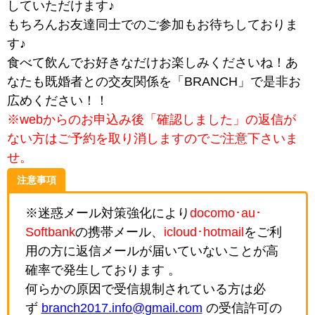
していただけます♪
もちろんお友達同士でのご参加もお待ちしておりま
す♪
食べて飲んでお好きなだけお楽しみくださいね！あ
なたも既婚者との交友関係を「BRANCH」で是非お
広めください！！
※webからのお申込み後「確認しました」の返信が
ない方はご予約を取り消しますのでご注意下さいま
せ。
注意事項
※迷惑メール対策強化により
docomo･au･
Softbank
の携帯メール、
icloud･hotmail
をご利
用の方に返信メールが届いていないことが高
確率で発生しております 。
何らかの原因で受信規制されている方は必
ず
branch2017.info@gmail.com
の受信許可の