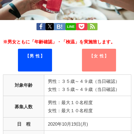
LINE
※男女ともに「年齢確認」・「検温」を実施致します。
【男 性】
【女 性】
男性：３５歳～４９歳（当日確認）
対象年齢
女性：３５歳～４９歳（当日確認）
男性：最大１０名程度
募集人数
女性：最大１０名程度
日 程
2020年10月19日(月)