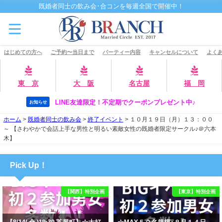
既婚者同士の飲み会･合コンを毎週全国で開催中！
はじめての方へ
ご予約〜当日まで
パーティー内容
キャンセルについて
よくあ
東 京
大 阪
名古屋
福 岡
LINE友達限定！不定期でクーポンプレゼント中♪
お知らせ
ホーム
>
既婚者同士の飲み会
>
終了イベント
>
１０月１９日（月）１３：００
～ 【さわやかで会話上手な男性と明るい素敵女性の既婚者限定サークル♪＠六本
木】
Pick Up！
【関西】特別企画
【東京】特別企画