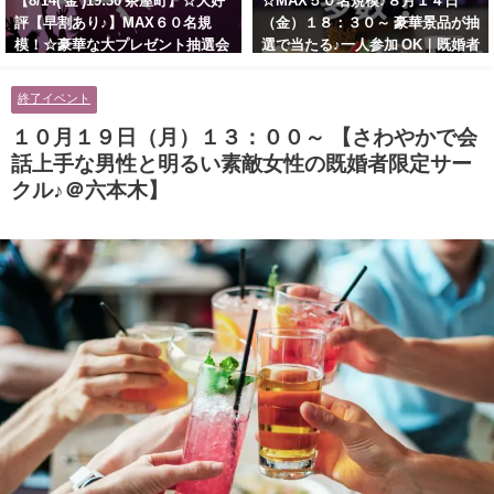
【8/14( 金 )19:30 茶屋町】☆大好
☆MAX５０名規模♪８月１４日
評【早割あり♪】MAX６０名規
（金）１８：３０～ 豪華景品が抽
模！☆豪華な大プレゼント抽選会
選で当たる♪一人参加 OK｜既婚者
あり！！【紳士的で清潔感のある
交流会｜早割受付中♪【お小遣い
男性とオシャレ好きで落ち着いた
に余裕のある健康的なオシャレ男
終了イベント
大人女性の既婚者限定ビッグパー
性と美容好きで優しさのある大人
ティー♪＠茶屋町】
女性の既婚者限定ビッグパーティ
１０月１９日（月）１３：００～ 【さわやかで会
ー♪＠池袋】
話上手な男性と明るい素敵女性の既婚者限定サー
クル♪＠六本木】