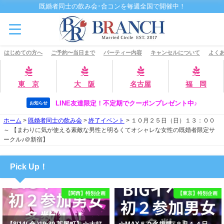
既婚者同士の飲み会･合コンを毎週全国で開催中！
はじめての方へ
ご予約〜当日まで
パーティー内容
キャンセルについて
よくあ
東 京
大 阪
名古屋
福 岡
LINE友達限定！不定期でクーポンプレゼント中♪
お知らせ
ホーム
>
既婚者同士の飲み会
>
終了イベント
>
１０月２５日（日）１３：００
～ 【まわりに気が使える素敵な男性と明るくてオシャレな女性の既婚者限定サ
ークル♪＠新宿】
Pick Up！
【関西】特別企画
【東京】特別企画