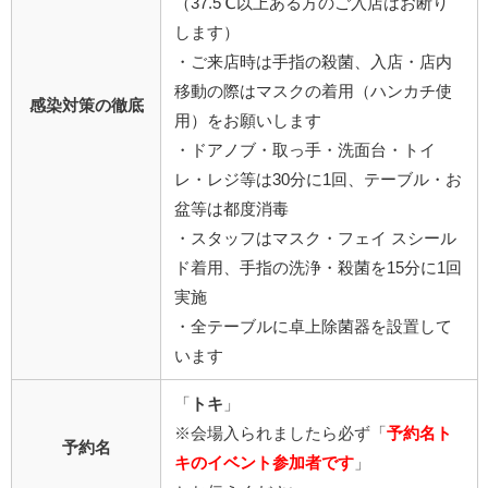
（37.5℃以上ある方のご入店はお断り
します）
・ご来店時は手指の殺菌、入店・店内
移動の際はマスクの着用（ハンカチ使
感染対策の徹底
用）をお願いします
・ドアノブ・取っ手・洗面台・トイ
レ・レジ等は30分に1回、テーブル・お
盆等は都度消毒
・スタッフはマスク・フェイ スシール
ド着用、手指の洗浄・殺菌を15分に1回
実施
・全テーブルに卓上除菌器を設置して
います
「
トキ
」
※会場入られましたら必ず「
予約名ト
予約名
キのイベント参加者です
」