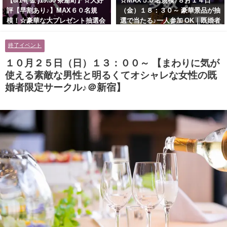
【8/14( 金 )19:30 茶屋町】☆大好
☆MAX５０名規模♪８月１４日
評【早割あり♪】MAX６０名規
（金）１８：３０～ 豪華景品が抽
模！☆豪華な大プレゼント抽選会
選で当たる♪一人参加 OK｜既婚者
あり！！【紳士的で清潔感のある
交流会｜早割受付中♪【お小遣い
男性とオシャレ好きで落ち着いた
に余裕のある健康的なオシャレ男
終了イベント
大人女性の既婚者限定ビッグパー
性と美容好きで優しさのある大人
ティー♪＠茶屋町】
女性の既婚者限定ビッグパーティ
１０月２５日（日）１３：００～ 【まわりに気が
ー♪＠池袋】
使える素敵な男性と明るくてオシャレな女性の既
婚者限定サークル♪＠新宿】