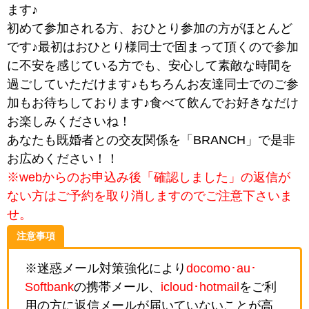
ます♪
初めて参加される方、おひとり参加の方がほとんど
です♪最初はおひとり様同士で固まって頂くので参加
に不安を感じている方でも、安心して素敵な時間を
過ごしていただけます♪もちろんお友達同士でのご参
加もお待ちしております♪食べて飲んでお好きなだけ
お楽しみくださいね！
あなたも既婚者との交友関係を「BRANCH」で是非
お広めください！！
※webからのお申込み後「確認しました」の返信が
ない方はご予約を取り消しますのでご注意下さいま
せ。
注意事項
※迷惑メール対策強化により
docomo･au･
Softbank
の携帯メール、
icloud･hotmail
をご利
用の方に返信メールが届いていないことが高