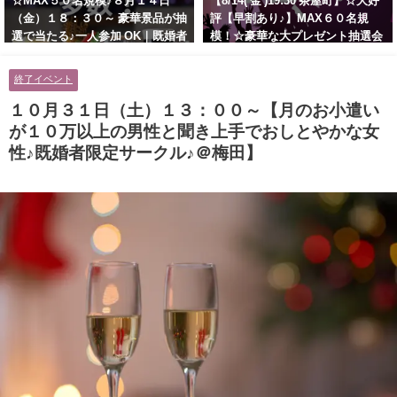
☆MAX５０名規模♪８月１４日
【8/14( 金 )19:30 茶屋町】☆大好
（金）１８：３０～ 豪華景品が抽
評【早割あり♪】MAX６０名規
選で当たる♪一人参加 OK｜既婚者
模！☆豪華な大プレゼント抽選会
交流会｜早割受付中♪【お小遣い
あり！！【紳士的で清潔感のある
に余裕のある健康的なオシャレ男
男性とオシャレ好きで落ち着いた
終了イベント
性と美容好きで優しさのある大人
大人女性の既婚者限定ビッグパー
女性の既婚者限定ビッグパーティ
ティー♪＠茶屋町】
１０月３１日（土）１３：００～【月のお小遣い
ー♪＠池袋】
が１０万以上の男性と聞き上手でおしとやかな女
性♪既婚者限定サークル♪＠梅田】