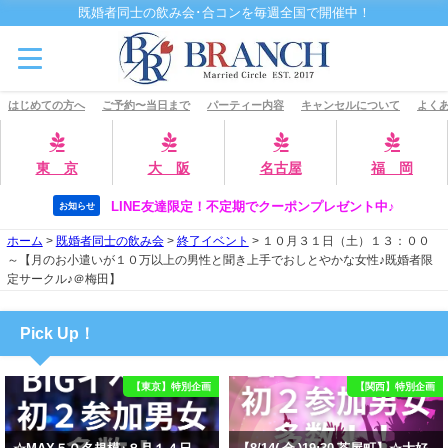
既婚者同士の飲み会･合コンを毎週全国で開催中！
はじめての方へ
ご予約〜当日まで
パーティー内容
キャンセルについて
よくあ
東 京
大 阪
名古屋
福 岡
LINE友達限定！不定期でクーポンプレゼント中♪
お知らせ
ホーム
>
既婚者同士の飲み会
>
終了イベント
>
１０月３１日（土）１３：００
～【月のお小遣いが１０万以上の男性と聞き上手でおしとやかな女性♪既婚者限
定サークル♪＠梅田】
Pick Up！
【東京】特別企画
【関西】特別企画