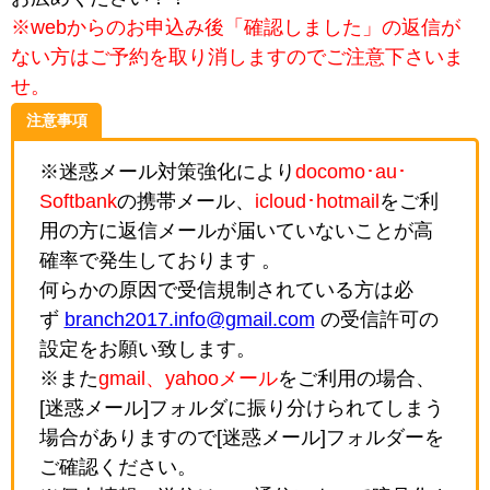
※webからのお申込み後「確認しました」の返信が
ない方はご予約を取り消しますのでご注意下さいま
せ。
注意事項
※迷惑メール対策強化により
docomo･au･
Softbank
の携帯メール、
icloud･hotmail
をご利
用の方に返信メールが届いていないことが高
確率で発生しております 。
何らかの原因で受信規制されている方は必
ず
branch2017.info@gmail.com
の受信許可の
設定をお願い致します。
※また
gmail、yahooメール
をご利用の場合、
[迷惑メール]フォルダに振り分けられてしまう
場合がありますので[迷惑メール]フォルダーを
ご確認ください。