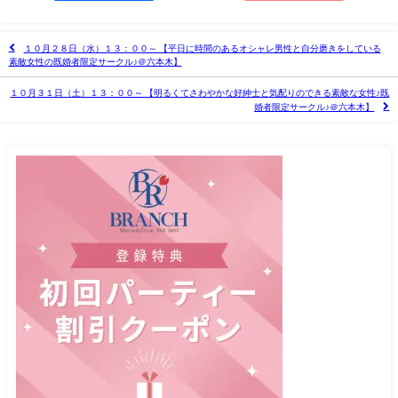
１０月２８日（水）１３：００～ 【平日に時間のあるオシャレ男性と自分磨きをしている
素敵女性の既婚者限定サークル♪＠六本木】
１０月３１日（土）１３：００～ 【明るくてさわやかな好紳士と気配りのできる素敵な女性♪既
婚者限定サークル♪＠六本木】