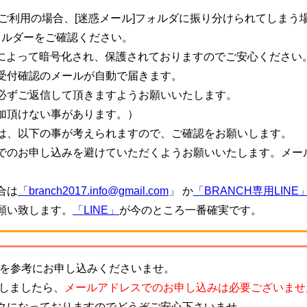
ご利用の場合、[迷惑メール]フォルダに振り分けられてしまう
ォルダーをご確認ください。
信によって暗号化され、保護されておりますのでご安心ください
受付確認のメールが自動で届きます。
必ずご返信して頂きますようお願いいたします。
加頂けない事があります。）
は、以下の事が考えられますので、ご確認をお願いします。
でのお申し込みを避けていただくようお願いいたします。メー
。
合は
「branch2017.info@gmail.com
」 か
「BRANCH専用LINE
願い致します。
「LINE」
が今のところ一番確実です。
を参考にお申し込みくださいませ。
致しましたら、
メールアドレスでのお申し込みは必要ございませ
クになっておりますのでどうぞご安心下さいませ。