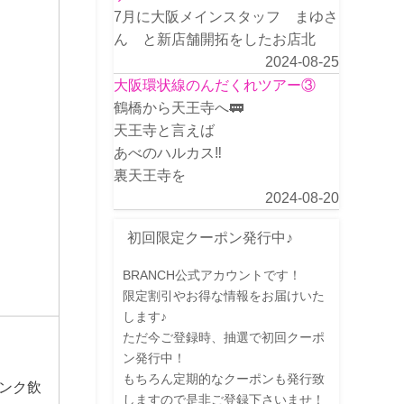
7月に大阪メインスタッフ まゆさ
ん と新店舗開拓をしたお店北
2024-08-25
大阪環状線のんだくれツアー③
鶴橋から天王寺へ🚃
天王寺と言えば
あべのハルカス‼️
裏天王寺を
2024-08-20
初回限定クーポン発行中♪
BRANCH公式アカウントです！
限定割引やお得な情報をお届けいた
します♪
ただ今ご登録時、抽選で初回クーポ
ン発行中！
もちろん定期的なクーポンも発行致
ンク飲
しますので是非ご登録下さいませ！