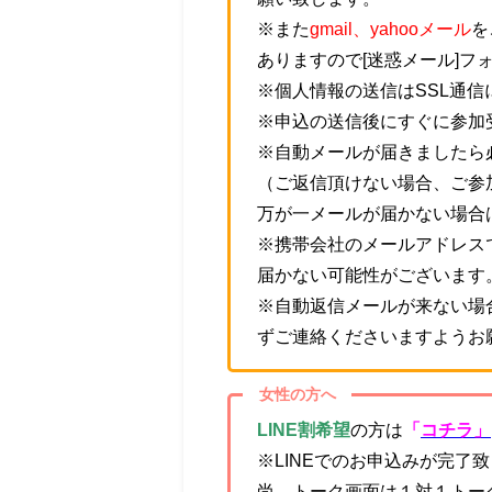
※また
gmail、yahooメール
を
ありますので[迷惑メール]フ
※個人情報の送信はSSL通
※申込の送信後にすぐに参加
※自動メールが届きましたら
（ご返信頂けない場合、ご参
万が一メールが届かない場合
※携帯会社のメールアドレス
届かない可能性がございます
※自動返信メールが来ない場
ずご連絡くださいますようお
女性の方へ
LINE割希望
の方は
「
コチラ」
※LINEでのお申込みが完了
尚、トーク画面は１対１トー