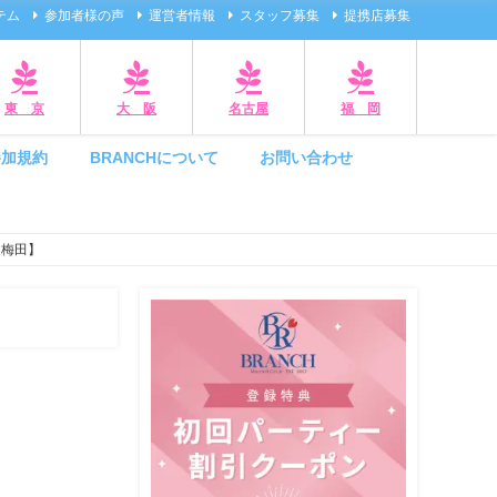
テム
参加者様の声
運営者情報
スタッフ募集
提携店募集
東 京
大 阪
名古屋
福 岡
参加規約
BRANCHについて
お問い合わせ
＠梅田】