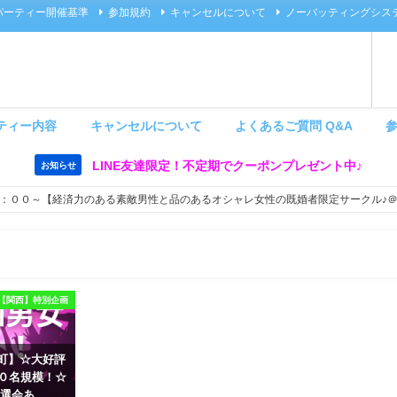
パーティー開催基準
参加規約
キャンセルについて
ノーバッティングシス
ティー内容
キャンセルについて
よくあるご質問 Q&A
LINE友達限定！不定期でクーポンプレゼント中♪
お知らせ
：００～【経済力のある素敵男性と品のあるオシャレ女性の既婚者限定サークル♪
【関西】特別企画
 茶屋町】☆大好評
６０名規模！☆
選会あ