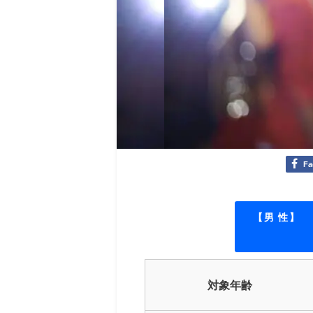
Fa
【男 性】
対象年齢