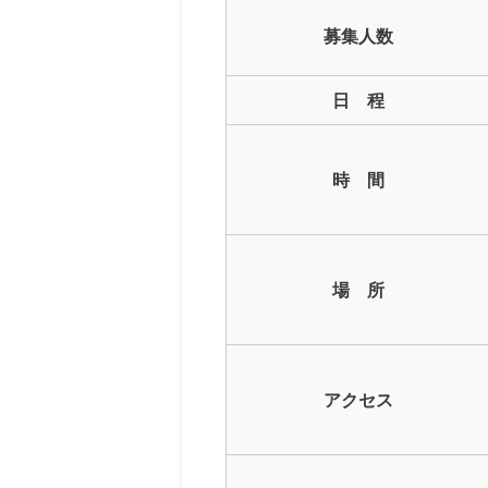
募集人数
日 程
時 間
場 所
アクセス