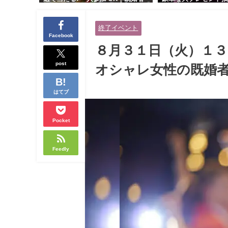
交流会｜早割受付中♪【お小遣いに
り！！【紳士的で清潔
余裕のある健康的なオシャレ男性
性とオシャレ好きで落
終了イベント
と美容好きで優しさのある大人女
人女性の既婚者限定ビ
Facebook
性の既婚者限定ビッグパーティー♪
ィー♪＠茶屋町】
８月３１日（火）１
＠池袋】
post
オシャレ女性の既婚者
はてブ
Pocket
Feedly