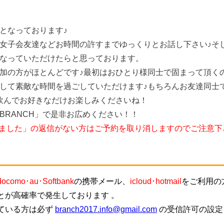
となっております♪
女子会友達などお時間の許すまでゆっくりとお話し下さい♪そ
なっていただけたらと思っております。
加の方がほとんどです♪最初はおひとり様同士で固まって頂く
して素敵な時間を過ごしていただけます♪もちろんお友達同士
飲んでお好きなだけお楽しみくださいね！
BRANCH」で是非お広めください！！
しました」の返信がない方はご予約を取り消しますのでご注意下
docomo･au･Softbank
の携帯メール、
icloud･hotmail
をご利用の
とが高確率で発生しております 。
ている方は必ず
branch2017.info@gmail.com
の受信許可の設定