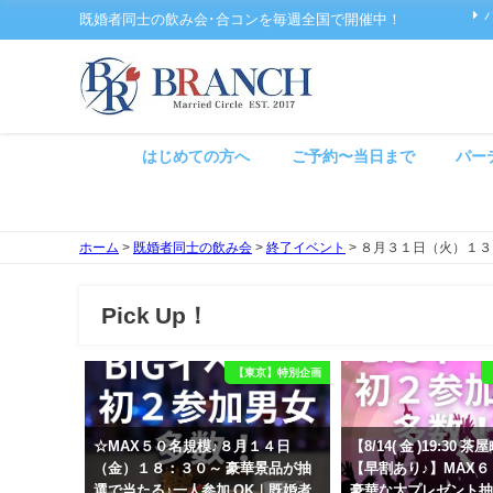
既婚者同士の飲み会･合コンを毎週全国で開催中！
はじめての方へ
ご予約〜当日まで
パー
ホーム
>
既婚者同士の飲み会
>
終了イベント
>
８月３１日（火）１３
Pick Up！
【東京】特別企画
☆MAX５０名規模♪８月１４日
【8/14( 金 )19:30
（金）１８：３０～ 豪華景品が抽
【早割あり♪】MAX
選で当たる♪一人参加 OK｜既婚者
豪華な大プレゼント抽