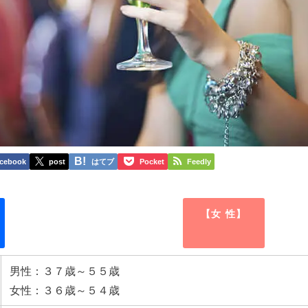
cebook
post
はてブ
Pocket
Feedly
【女 性】
男性：３７歳～５５歳
女性：３６歳～５４歳