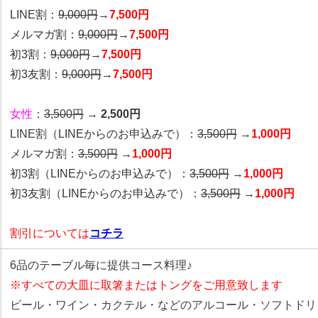
LINE割：
9,000円
→
7,500円
メルマガ割：
9,000円
→
7,500円
初3割：
9,000円
→
7,500円
初3友割：
9,000円
→
7,500円
女性
：
3,500円
→
2,500円
LINE割
（LINEからのお申込みで）
：
3,500円
→
1,000円
メルマガ割：
3,500円
→
1,000円
初3割（LINEからのお申込みで）：
3,500円
→
1,000円
初3友割（LINEからのお申込みで）：
3,500円
→
1,000円
割引については
コチラ
6品のテーブル毎に提供コース料理♪
※すべての大皿に取箸またはトングをご用意致します
ビール・ワイン・カクテル・などのアルコール・ソフトドリ