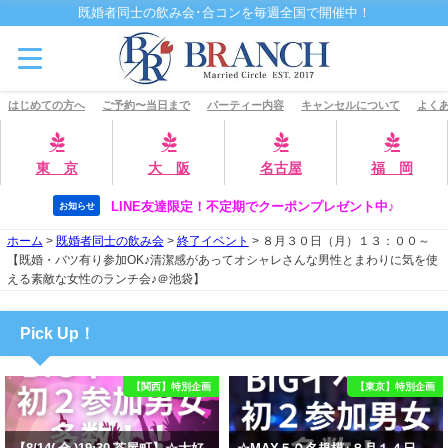
既婚者同士の飲み会･合コンを毎週全国で開催中！
はじめての方へ
ご予約〜当日まで
パーティー内容
キャンセルについて
よくあ
東 京
大 阪
名古屋
福 岡
LINE友達限定！不定期でクーポンプレゼント中♪
お知らせ
ホーム
>
既婚者同士の飲み会
>
終了イベント
>
８月３０日（月）１３：００～
【既婚・バツ有り参加OK♪清潔感があってオシャレさんな男性とまわりに気を使
える素敵な女性のランチ会♪＠池袋】
Pick Up！
【関西】特別企画
【東京】特別企画