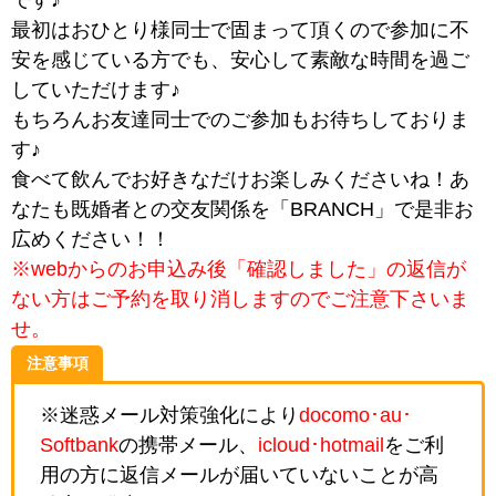
最初はおひとり様同士で固まって頂くので参加に不
安を感じている方でも、安心して素敵な時間を過ご
していただけます♪
もちろんお友達同士でのご参加もお待ちしておりま
す♪
食べて飲んでお好きなだけお楽しみくださいね！あ
なたも既婚者との交友関係を「BRANCH」で是非お
広めください！！
※webからのお申込み後「確認しました」の返信が
ない方はご予約を取り消しますのでご注意下さいま
せ。
注意事項
※迷惑メール対策強化により
docomo･au･
Softbank
の携帯メール、
icloud･hotmail
をご利
用の方に返信メールが届いていないことが高