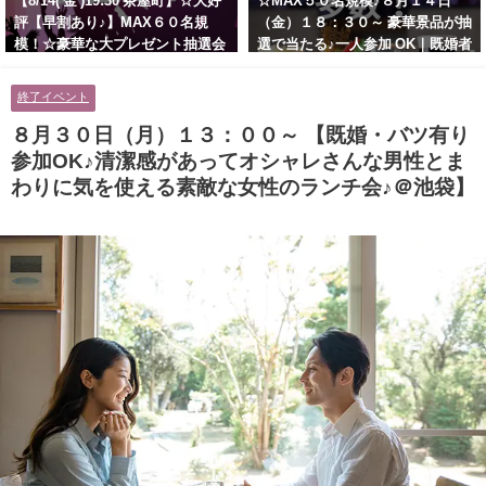
【8/14( 金 )19:30 茶屋町】☆大好
☆MAX５０名規模♪８月１４日
評【早割あり♪】MAX６０名規
（金）１８：３０～ 豪華景品が抽
模！☆豪華な大プレゼント抽選会
選で当たる♪一人参加 OK｜既婚者
あり！！【紳士的で清潔感のある
交流会｜早割受付中♪【お小遣い
男性とオシャレ好きで落ち着いた
に余裕のある健康的なオシャレ男
終了イベント
大人女性の既婚者限定ビッグパー
性と美容好きで優しさのある大人
ティー♪＠茶屋町】
女性の既婚者限定ビッグパーティ
８月３０日（月）１３：００～ 【既婚・バツ有り
ー♪＠池袋】
参加OK♪清潔感があってオシャレさんな男性とま
わりに気を使える素敵な女性のランチ会♪＠池袋】