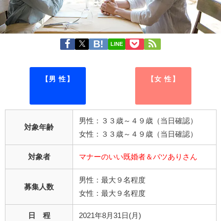
LINE
【男 性】
【女 性】
男性：３３歳～４９歳（当日確認）
対象年齢
女性：３３歳～４９歳（当日確認）
対象者
マナーのいい既婚者＆バツありさん
男性：最大９名程度
募集人数
女性：最大９名程度
日 程
2021年8月31日(月)