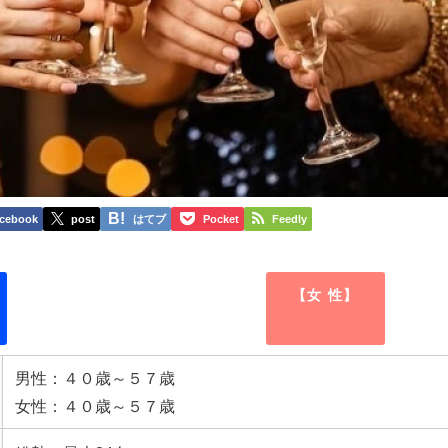
cebook
post
はてブ
Pocket
Feedly
【女 性】
男性：４０歳～５７歳
女性：４０歳～５７歳