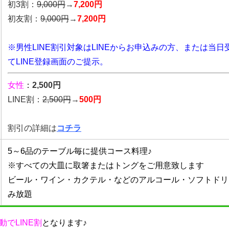
初3割：
9,000円
→
7,200円
初友割：
9,000円
→
7,200円
※男性LINE割引対象はLINEからお申込みの方、または当日
てLINE登録画面のご提示。
女性
：
2,500円
LINE割：
2,5
00円
→
500円
割引の詳細は
コチラ
5～6品のテーブル毎に提供コース料理♪
※すべての大皿に取箸またはトングをご用意致します
ビール・ワイン・カクテル・などのアルコール・ソフトドリ
み放題
動でLINE割
となります♪