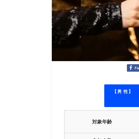
Fa
【男 性】
対象年齢