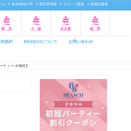
テム
参加者様の声
運営者情報
スタッフ募集
提携店募集
東 京
大 阪
名古屋
福 岡
参加規約
BRANCHについて
お問い合わせ
ーティー♪＠梅田】