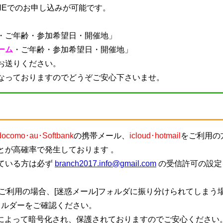
NEでのお申し込みが可能です。
・
ご年齢・参加希望日・開催地
」
ーム
・
ご年齢・参加希望日・開催地
」
お送りください。
なっておりますのでどうぞご安心下さいませ。
docomo･au･Softbank
の携帯メール、
icloud･hotmail
をご利用の
とが高確率で発生しております 。
ている方は必ず
branch2017.info@gmail.com
の受信許可の設定
ご利用の場合、[迷惑メール]フォルダに振り分けられてしまう
ォルダーをご確認ください。
信によって暗号化され、保護されておりますのでご安心ください