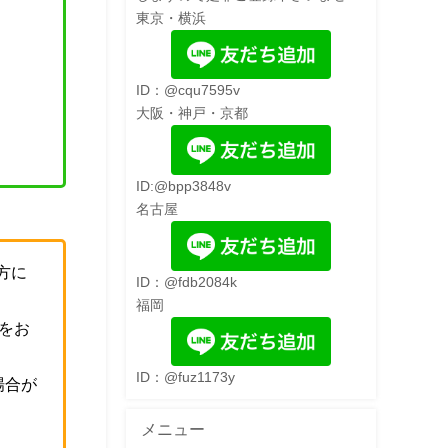
東京・横浜
ID：@cqu7595v
大阪・神戸・京都
ID:@bpp3848v
名古屋
方に
ID：@fdb2084k
福岡
をお
ID：@fuz1173y
場合が
メニュー
。