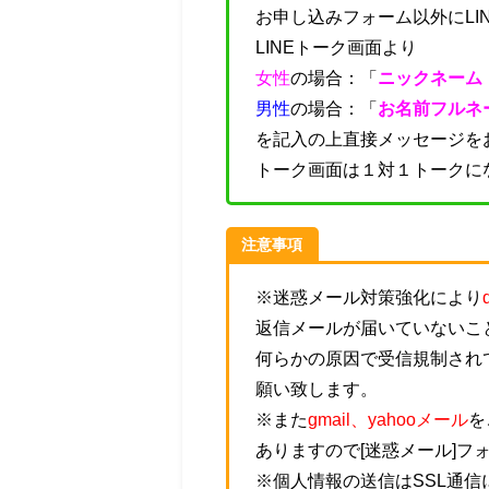
お申し込みフォーム以外にLI
LINEトーク画面より
女性
の場合：「
ニックネーム
男性
の場合：「
お名前フルネ
を記入の上直接メッセージを
トーク画面は１対１トークに
注意事項
※迷惑メール対策強化により
返信メールが届いていないこ
何らかの原因で受信規制され
願い致します。
※また
gmail、yahooメール
を
ありますので[迷惑メール]フ
※個人情報の送信はSSL通