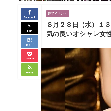
交流会｜早割受付中♪【お小遣いに
り！！【紳士的で清潔
余裕のある健康的なオシャレ男性
性とオシャレ好きで落
終了イベント
と美容好きで優しさのある大人女
人女性の既婚者限定ビ
Facebook
性の既婚者限定ビッグパーティー♪
ィー♪＠茶屋町】
８月２８日（水）１３
＠池袋】
post
気の良いオシャレ女性
はてブ
Pocket
Feedly