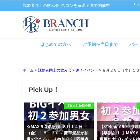
既婚者同士の飲み会･合コンを毎週全国で開催中！
はじめての方へ
ご予約〜当日まで
パー
ホーム
>
既婚者同士の飲み会
>
終了イベント
>
８月２８日（水）１３
Pick Up！
【東京】特別企画
☆MAX５０名規模♪８月１４日
【8/14( 金 )19:30
（金）１８：３０～ 豪華景品が抽
【早割あり♪】MAX
選で当たる♪一人参加 OK｜既婚者
豪華な大プレゼント抽