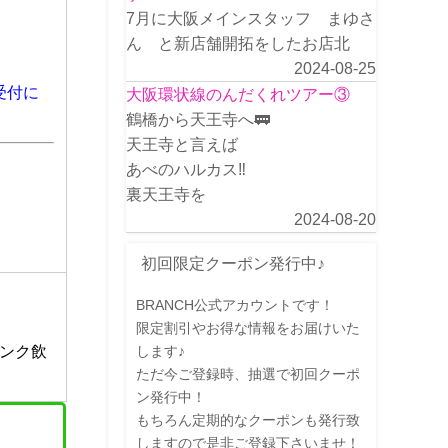
7月に大阪メインスタッフ まゆさ
ん と新店舗開拓をしたお店北
2024-08-25
受付に
大阪環状線のんだくれツアー③
鶴橋から天王寺へ🚃
天王寺と言えば
あべのハルカス‼️
裏天王寺を
2024-08-20
初回限定クーポン発行中♪
BRANCH公式アカウントです！
限定割引やお得な情報をお届けいた
ンク飲
します♪
ただ今ご登録時、抽選で初回クーポ
ン発行中！
もちろん定期的なクーポンも発行致
しますので是非ご登録下さいませ！