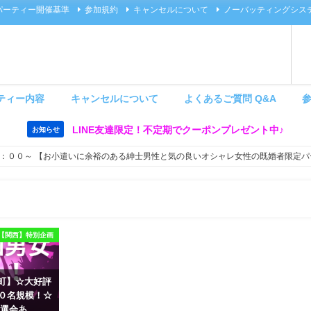
パーティー開催基準
参加規約
キャンセルについて
ノーバッティングシス
ティー内容
キャンセルについて
よくあるご質問 Q&A
LINE友達限定！不定期でクーポンプレゼント中♪
お知らせ
：００～ 【お小遣いに余裕のある紳士男性と気の良いオシャレ女性の既婚者限定パ
【関西】特別企画
 茶屋町】☆大好評
６０名規模！☆
選会あ