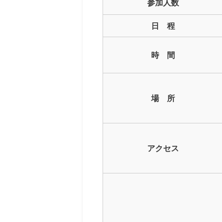
参加人数
日 程
時 間
場 所
アクセス