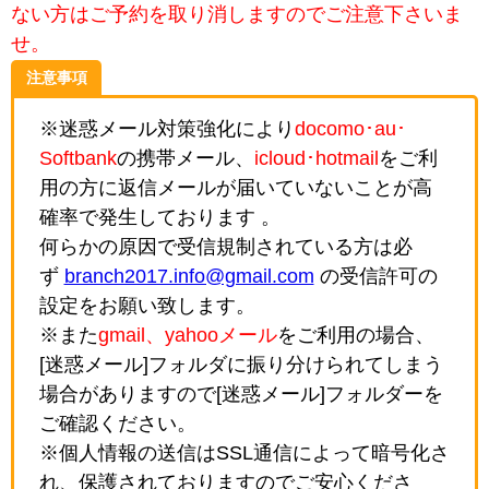
ない方はご予約を取り消しますのでご注意下さいま
せ。
注意事項
※迷惑メール対策強化により
docomo･au･
Softbank
の携帯メール、
icloud･hotmail
をご利
用の方に返信メールが届いていないことが高
確率で発生しております 。
何らかの原因で受信規制されている方は必
ず
branch2017.info@gmail.com
の受信許可の
設定をお願い致します。
※また
gmail、yahooメール
をご利用の場合、
[迷惑メール]フォルダに振り分けられてしまう
場合がありますので[迷惑メール]フォルダーを
ご確認ください。
※個人情報の送信はSSL通信によって暗号化さ
れ、保護されておりますのでご安心くださ