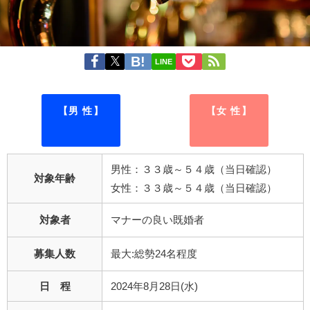
LINE
【男 性】
【女 性】
男性：３３歳～５４歳（当日確認）
対象年齢
女性：３３歳～５４歳（当日確認）
対象者
マナーの良い既婚者
募集人数
最大:総勢24名程度
日 程
2024年8月28日(水)