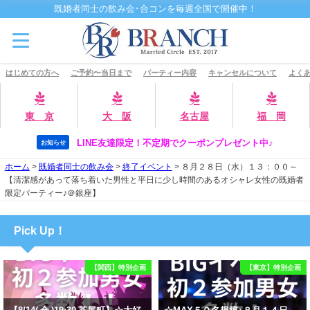
既婚者同士の飲み会･合コンを毎週全国で開催中！
はじめての方へ
ご予約〜当日まで
パーティー内容
キャンセルについて
よくあ
東 京
大 阪
名古屋
福 岡
LINE友達限定！不定期でクーポンプレゼント中♪
お知らせ
ホーム
>
既婚者同士の飲み会
>
終了イベント
>
８月２８日（水）１３：００～
【清潔感があって落ち着いた男性と平日に少し時間のあるオシャレ女性の既婚者
限定パーティー♪＠銀座】
Pick Up！
【関西】特別企画
【東京】特別企画