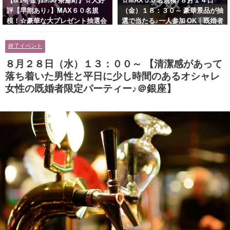
【8/14( 金 )19:30 茶屋町】☆大好
☆MAX５０名規模♪８月１４日
評【早割あり♪】MAX６０名規
（金）１８：３０～ 豪華景品が抽
模！☆豪華な大プレゼント抽選会
選で当たる♪一人参加 OK｜既婚者
あり！！【紳士的で清潔感のある
交流会｜早割受付中♪【お小遣い
男性とオシャレ好きで落ち着いた
に余裕のある健康的なオシャレ男
終了イベント
大人女性の既婚者限定ビッグパー
性と美容好きで優しさのある大人
ティー♪＠茶屋町】
女性の既婚者限定ビッグパーティ
８月２８日（水）１３：００～ 【清潔感があって
ー♪＠池袋】
落ち着いた男性と平日に少し時間のあるオシャレ
女性の既婚者限定パーティー♪＠銀座】