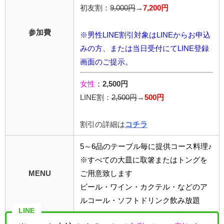
初友割：
9,000円
→
7,200円
参加費
※男性LINE割引対象はLINEからお申込
みの方、または当日受付にてLINE登録
画面のご提示。
女性
：
2,500円
LINE割：
2,5
00円
→
500円
割引の詳細は
コチラ
5～6品のテーブル毎に提供コース料理♪
※すべての大皿に取箸またはトングを
MENU
ご用意致します
ビール・ワイン・カクテル・などのア
ルコール・ソフトドリンク飲み放題
LINE