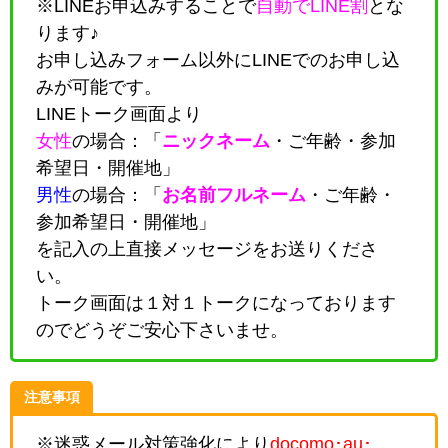
※LINEお申込みすることで
自動でLINE割
とな
ります♪
お申し込みフォーム以外にLINEでのお申し込
みが可能です。
LINEトーク画面より
女性
の場合：「
ニックネーム
・
ご年齢・参加
希望日・開催地
」
男性
の場合：「
お名前フルネーム
・
ご年齢・
参加希望日・開催地
」
を記入の上直接メッセージをお送りくださ
い。
トーク画面は１対１トークになっております
のでどうぞご安心下さいませ。
注意事項
※迷惑メール対策強化により
docomo･au･