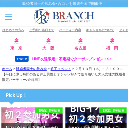
既婚者同士の飲み会･合コンを毎週全国で開催中！
はじめての方へ
ご予約〜当日まで
パーティー内容
キャンセルについて
よくあ
東 京
大 阪
名古屋
福 岡
LINE友達限定！不定期でクーポンプレゼント中♪
お知らせ
ホーム
>
既婚者同士の飲み会
>
終了イベント
>
２月１３日（木）１３：００～
【平日に少し時間のある紳士男性とオシャレ好きで落ち着いた大人女性の既婚者
限定パーティー♪＠梅田】
Pick Up！
【関西】特別企画
【東京】特別企画