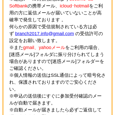
Softbank
の携帯メール、
icloud･hotmail
をご利
用の方に返信メールが届いていないことが高
確率で発生しております 。
何らかの原因で受信規制されている方は必
ず
branch2017.info@gmail.com
の受信許可の
設定をお願い致します。
※また
gmail、yahooメール
をご利用の場合、
[迷惑メール]フォルダに振り分けられてしまう
場合がありますので[迷惑メール]フォルダーを
ご確認ください。
※個人情報の送信はSSL通信によって暗号化さ
れ、保護されておりますのでご安心くださ
い。
※申込の送信後にすぐに参加受付確認のメー
ルが自動で届きます。
※自動メールが届きましたら必ずご返信して