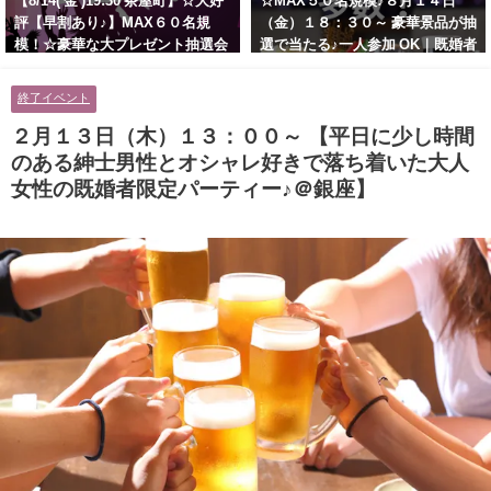
【8/14( 金 )19:30 茶屋町】☆大好
☆MAX５０名規模♪８月１４日
評【早割あり♪】MAX６０名規
（金）１８：３０～ 豪華景品が抽
模！☆豪華な大プレゼント抽選会
選で当たる♪一人参加 OK｜既婚者
あり！！【紳士的で清潔感のある
交流会｜早割受付中♪【お小遣い
男性とオシャレ好きで落ち着いた
に余裕のある健康的なオシャレ男
終了イベント
大人女性の既婚者限定ビッグパー
性と美容好きで優しさのある大人
ティー♪＠茶屋町】
女性の既婚者限定ビッグパーティ
２月１３日（木）１３：００～ 【平日に少し時間
ー♪＠池袋】
のある紳士男性とオシャレ好きで落ち着いた大人
女性の既婚者限定パーティー♪＠銀座】