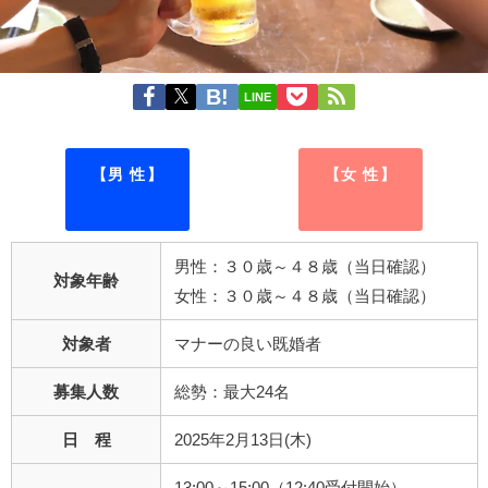
LINE
【男 性】
【女 性】
男性：３０歳～４８歳（当日確認）
対象年齢
女性：３０歳～４８歳（当日確認）
対象者
マナーの良い既婚者
募集人数
総勢：最大24名
日 程
2025年2月13日(木)
13:00～15:00（12:40受付開始）