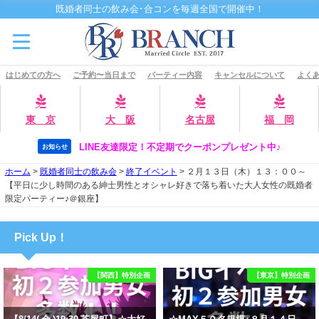
既婚者同士の飲み会･合コンを毎週全国で開催中！
はじめての方へ
ご予約〜当日まで
パーティー内容
キャンセルについて
よくあ
東 京
大 阪
名古屋
福 岡
LINE友達限定！不定期でクーポンプレゼント中♪
お知らせ
ホーム
>
既婚者同士の飲み会
>
終了イベント
>
２月１３日（木）１３：００～
【平日に少し時間のある紳士男性とオシャレ好きで落ち着いた大人女性の既婚者
限定パーティー♪＠銀座】
Pick Up！
【関西】特別企画
【東京】特別企画