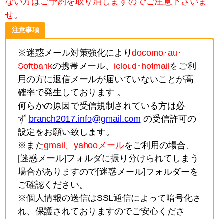
ない方はご予約を取り消しますのでご注意下さいま
せ。
注意事項
※迷惑メール対策強化により
docomo･au･
Softbank
の携帯メール、
icloud･hotmail
をご利
用の方に返信メールが届いていないことが高
確率で発生しております 。
何らかの原因で受信規制されている方は必
ず
branch2017.info@gmail.com
の受信許可の
設定をお願い致します。
※また
gmail、yahooメール
をご利用の場合、
[迷惑メール]フォルダに振り分けられてしまう
場合がありますので[迷惑メール]フォルダーを
ご確認ください。
※個人情報の送信はSSL通信によって暗号化さ
れ、保護されておりますのでご安心くださ