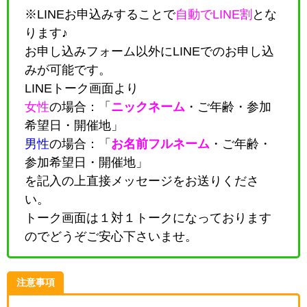
※LINEお申込みすることで
自動でLINE割
とな
ります♪
お申し込みフォーム以外にLINEでのお申し込
みが可能です。
LINEトーク画面より
女性
の場合：「
ニックネーム
・
ご年齢・参加
希望日・開催地
」
男性
の場合：「
お名前フルネーム
・
ご年齢・
参加希望日・開催地
」
を記入の上直接メッセージをお送りくださ
い。
トーク画面は１対１トークになっております
のでどうぞご安心下さいませ。
注意事項