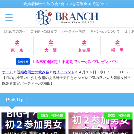
既婚者同士の飲み会･合コンを毎週全国で開催中！
はじめての方へ
ご予約〜当日まで
パーティー内容
キャンセルについて
よくあ
東 京
大 阪
名古屋
福 岡
LINE友達限定！不定期でクーポンプレゼント中♪
お知らせ
ホーム
>
既婚者同士の飲み会
>
終了イベント
>
４月１６日（水）１３：００～
【月のお小遣いに少し余裕のある紳士男性とオシャレで気の良い大人素敵女性の
既婚者限定パーティー♪＠梅田】
Pick Up！
【東京】特別企画
【関西】特別企画