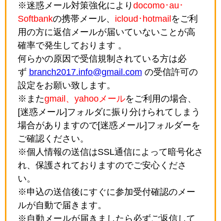
※迷惑メール対策強化により
docomo･au･
Softbank
の携帯メール、
icloud･hotmail
をご利
用の方に返信メールが届いていないことが高
確率で発生しております 。
何らかの原因で受信規制されている方は必
ず
branch2017.info@gmail.com
の受信許可の
設定をお願い致します。
※また
gmail、yahooメール
をご利用の場合、
[迷惑メール]フォルダに振り分けられてしまう
場合がありますので[迷惑メール]フォルダーを
ご確認ください。
※個人情報の送信はSSL通信によって暗号化さ
れ、保護されておりますのでご安心くださ
い。
※申込の送信後にすぐに参加受付確認のメー
ルが自動で届きます。
※自動メールが届きましたら必ずご返信して