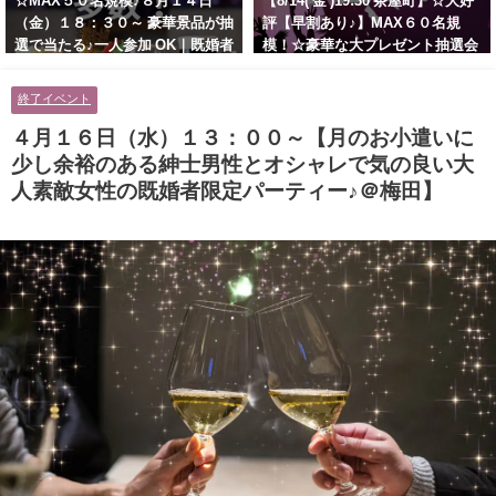
☆MAX５０名規模♪８月１４日
【8/14( 金 )19:30 茶屋町】☆大好
（金）１８：３０～ 豪華景品が抽
評【早割あり♪】MAX６０名規
選で当たる♪一人参加 OK｜既婚者
模！☆豪華な大プレゼント抽選会
交流会｜早割受付中♪【お小遣い
あり！！【紳士的で清潔感のある
に余裕のある健康的なオシャレ男
男性とオシャレ好きで落ち着いた
終了イベント
性と美容好きで優しさのある大人
大人女性の既婚者限定ビッグパー
女性の既婚者限定ビッグパーティ
ティー♪＠茶屋町】
４月１６日（水）１３：００～【月のお小遣いに
ー♪＠池袋】
少し余裕のある紳士男性とオシャレで気の良い大
人素敵女性の既婚者限定パーティー♪＠梅田】