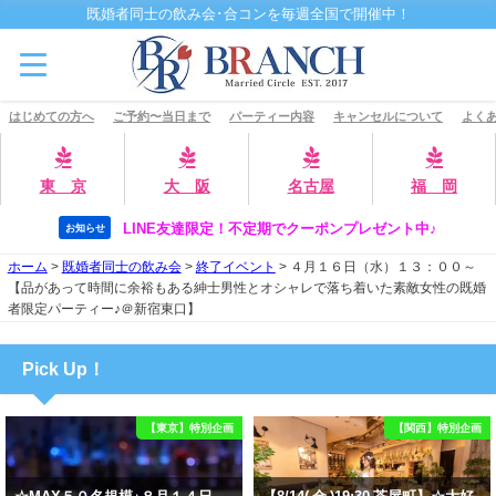
既婚者同士の飲み会･合コンを毎週全国で開催中！
はじめての方へ
ご予約〜当日まで
パーティー内容
キャンセルについて
よくあ
東 京
大 阪
名古屋
福 岡
LINE友達限定！不定期でクーポンプレゼント中♪
お知らせ
ホーム
>
既婚者同士の飲み会
>
終了イベント
>
４月１６日（水）１３：００～
【品があって時間に余裕もある紳士男性とオシャレで落ち着いた素敵女性の既婚
者限定パーティー♪＠新宿東口】
Pick Up！
【東京】特別企画
【関西】特別企画