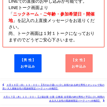
LINEでの直接のお申し込みが可能です。
LINEトーク画面より
「
ニックネーム・ご年齢・参加希望日・開催
地
」を記入の上直接メッセージをお送りくだ
さい。
尚、トーク画面は１対１トークになっており
ますのでどうぞご安心下さいませ。
【男 性】
【女 性】
お申込み
お申込み
４月１６日（水）１３：００～【月のお小遣いに少し余裕のある紳士男性とオシャレで気の
良い大人素敵女性の既婚者限定パーティー♪＠梅田】
４月１７日（木）１３：００～【上場企業･士業･公務員･自営業の紳士男性と平日に少し時間の
ある大人女性の既婚者限定パーティー♪＠梅田】