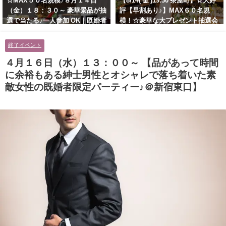
☆MAX５０名規模♪８月１４日
【8/14( 金 )19:30 茶屋町】☆大好
（金）１８：３０～ 豪華景品が抽
評【早割あり♪】MAX６０名規
選で当たる♪一人参加 OK｜既婚者
模！☆豪華な大プレゼント抽選会
交流会｜早割受付中♪【お小遣い
あり！！【紳士的で清潔感のある
に余裕のある健康的なオシャレ男
男性とオシャレ好きで落ち着いた
終了イベント
性と美容好きで優しさのある大人
大人女性の既婚者限定ビッグパー
女性の既婚者限定ビッグパーティ
ティー♪＠茶屋町】
４月１６日（水）１３：００～ 【品があって時間
ー♪＠池袋】
に余裕もある紳士男性とオシャレで落ち着いた素
敵女性の既婚者限定パーティー♪＠新宿東口】