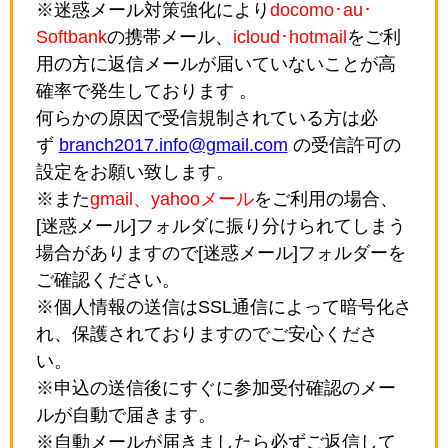
※迷惑メール対策強化により
docomo･au･
Softbank
の携帯メール、
icloud･hotmail
をご利
用の方に返信メールが届いていないことが高
確率で発生しております 。
何らかの原因で受信規制されている方は必
ず
branch2017.info@gmail.com
の受信許可の
設定をお願い致します。
※また
gmail、yahooメール
をご利用の場合、
[迷惑メール]フォルダに振り分けられてしまう
場合がありますので[迷惑メール]フォルダーを
ご確認ください。
※個人情報の送信はSSL通信によって暗号化さ
れ、保護されておりますのでご安心くださ
い。
※申込の送信後にすぐに参加受付確認のメー
ルが自動で届きます。
※自動メールが届きましたら必ずご返信して