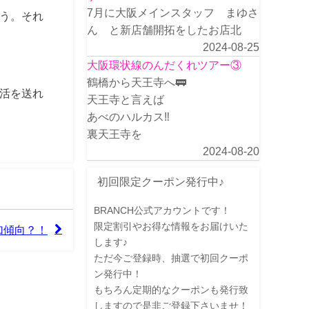
7月に大阪メインスタッフ まゆさ
う。それ
ん と新店舗開拓をしたお店北
2024-08-25
大阪環状線のんだくれツアー③
鶴橋から天王寺へ🚃
活を送れ
天王寺と言えば
あべのハルカス‼️
裏天王寺を
2024-08-20
初回限定クーポン発行中♪
BRANCH公式アカウントです！
限定割引やお得な情報をお届けいた
加傾向？！
します♪
ただ今ご登録時、抽選で初回クーポ
ン発行中！
もちろん定期的なクーポンも発行致
しますので是非ご登録下さいませ！