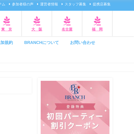
テム
参加者様の声
運営者情報
スタッフ募集
提携店募集
東 京
大 阪
名古屋
福 岡
参加規約
BRANCHについて
お問い合わせ