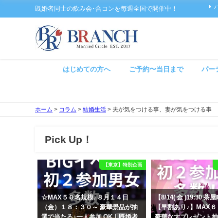
既婚者同士の飲み会･合コンを毎週全国で開催中！
はじめての方へ
ご予約〜当日まで
パー
ホーム
>
コラム
>
結婚生活
>
夫が気をつける事、妻が気をつける事
Pick Up！
【東京】特別企画
☆MAX５０名規模♪８月１４日
【8/14( 金 )19:30
（金）１８：３０～ 豪華景品が抽
【早割あり♪】MAX
選で当たる♪一人参加 OK｜既婚者
豪華な大プレゼント抽