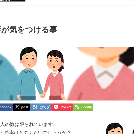
感のある男
ち着いた大
ッグパーテ
妻が気をつける事
cebook
post
はてブ
Pocket
Feedly
う人の数は限られています。
う確率はどのくらいでしょうか？