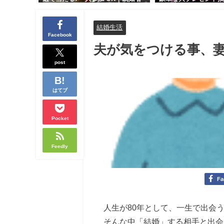
交流会｜早割受付中♪【お小遣いに
り！！【紳士的で清潔
余裕のある健康的なオシャレ男性
性とオシャレ好きで落
結婚生活
と美容好きで優しさのある大人女
人女性の既婚者限定ビ
Facebook
性の既婚者限定ビッグパーティー♪
ィー♪＠茶屋町】
夫が気をつける事、
＠池袋】
post
はてブ
Pocket
Feedly
Fa
人生が80年として、一生で出会
そんな中「結婚」する相手と出会