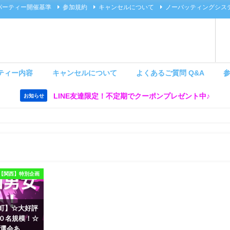
パーティー開催基準
参加規約
キャンセルについて
ノーバッティングシス
ティー内容
キャンセルについて
よくあるご質問 Q&A
LINE友達限定！不定期でクーポンプレゼント中♪
お知らせ
【関西】特別企画
 茶屋町】☆大好評
６０名規模！☆
選会あ