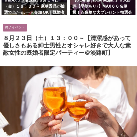
☆MAX５０名規模♪８月１４日
【8/14( 金 )19:30 茶屋町】☆大好
（金）１８：３０～ 豪華景品が抽
評【早割あり♪】MAX６０名規
選で当たる♪一人参加 OK｜既婚者
模！☆豪華な大プレゼント抽選会
交流会｜早割受付中♪【お小遣い
あり！！【紳士的で清潔感のある
に余裕のある健康的なオシャレ男
男性とオシャレ好きで落ち着いた
終了イベント
性と美容好きで優しさのある大人
大人女性の既婚者限定ビッグパー
女性の既婚者限定ビッグパーティ
ティー♪＠茶屋町】
８月２３日（土）１３：００～【清潔感があって
ー♪＠池袋】
優しさもある紳士男性とオシャレ好きで大人な素
敵女性の既婚者限定パーティー＠淡路町】