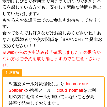
最初はおひとり様同士で固まって頂くので参加に不
安を感じている方でも、安心して素敵な時間を過ご
していただけます♪
もちろんお友達同士でのご参加もお待ちしておりま
す♪
食べて飲んでお好きなだけお楽しみくださいね！あ
なたも既婚者との交友関係を「BRANCH」で是非お
広めください！！
※webからのお申込み後「確認しました」の返信が
ない方はご予約を取り消しますのでご注意下さいま
せ。
注意事項
※迷惑メール対策強化により
docomo･au･
Softbank
の携帯メール、
icloud･hotmail
をご利
用の方に返信メールが届いていないことが高
確率で発生しております 。