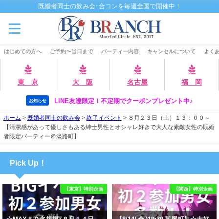
既婚者同士の飲み会･合コンを毎週全国で開催中！
はじめての方へ
ご予約〜当日まで
パーティー内容
キャンセルについて
よくあ
東 京
大 阪
名古屋
福 岡
LINE友達限定！不定期でクーポンプレゼント中♪
お知らせ
ホーム
>
既婚者同士の飲み会
>
終了イベント
>
８月２３日（土）１３：００～
【清潔感があって優しさもある紳士男性とオシャレ好きで大人な素敵女性の既婚
者限定パーティー＠淡路町】
Pick Up！
【東京】特別企画
【関西】特別企画