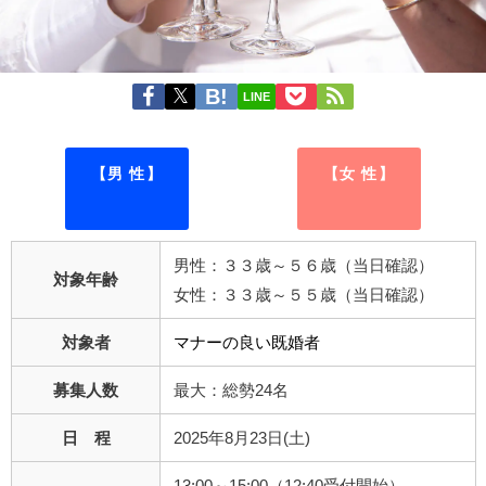
LINE
【男 性】
【女 性】
男性：３３歳～５６歳（当日確認）
対象年齢
女性：３３歳～５５歳（当日確認）
対象者
マナーの良い既婚者
募集人数
最大：総勢24名
日 程
2025年8月23日(土)
13:00～15:00（12:40受付開始）