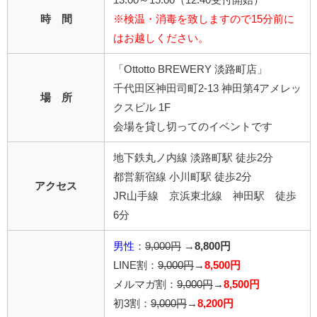
時 間
※検温・消毒を致しますので15分前に
はお越しください。
「Ottotto BREWERY 淡路町店」
千代田区神田司町2-13 神田第4アメレッ
場 所
クスビル 1F
会場を貸し切ってのイベントです
地下鉄丸ノ内線 淡路町駅 徒歩2分
都営新宿線 小川町駅 徒歩2分
アクセス
JR山手線 京浜東北線 神田駅 徒歩
6分
男性
：
9,000円
→
8,800円
LINE割：
9,000円
→
8,500円
メルマガ割：
9,000円
→
8,500円
初3割：
9,000円
→
8,200円