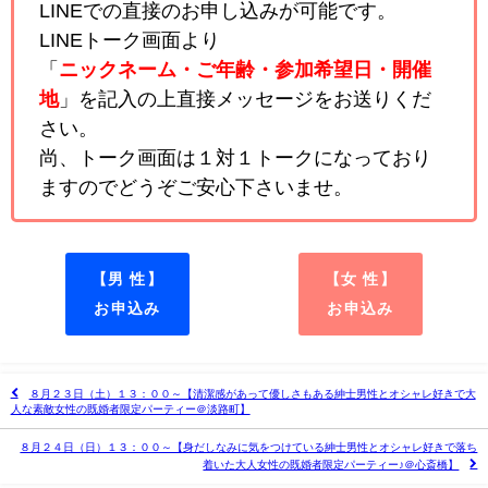
LINEでの直接のお申し込みが可能です。
LINEトーク画面より
「
ニックネーム・ご年齢・参加希望日・開催
地
」を記入の上直接メッセージをお送りくだ
さい。
尚、トーク画面は１対１トークになっており
ますのでどうぞご安心下さいませ。
【男 性】
【女 性】
お申込み
お申込み
８月２３日（土）１３：００～【清潔感があって優しさもある紳士男性とオシャレ好きで大
人な素敵女性の既婚者限定パーティー＠淡路町】
８月２４日（日）１３：００～【身だしなみに気をつけている紳士男性とオシャレ好きで落ち
着いた大人女性の既婚者限定パーティー♪＠心斎橋】