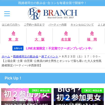
既婚者同士の飲み会･合コンを毎週全国で開催中！
はじめての方へ
ご予約〜当日まで
パーティー内容
キャンセルについて
よくあ
東 京
大 阪
名古屋
福 岡
LINE友達限定！不定期でクーポンプレゼント中♪
お知らせ
ホーム
>
既婚者同士の飲み会
>
終了イベント
>
８月２３日（土）１７：００～
【上場企業･士業･自営業･公務員の紳士男性とオシャレで落ち着いた大人女性既
婚者限定パーティー♪＠西新宿】
Pick Up！
【関西】特別企画
【東京】特別企画