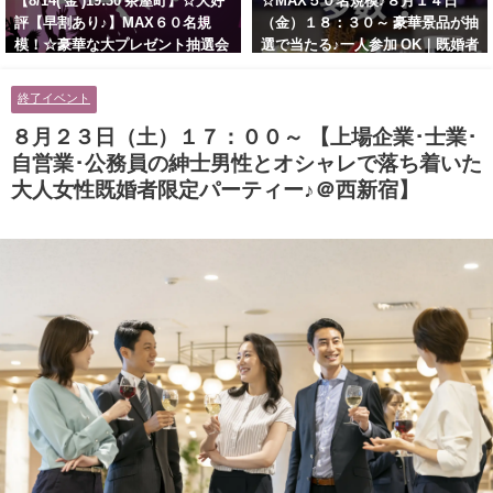
【8/14( 金 )19:30 茶屋町】☆大好
☆MAX５０名規模♪８月１４日
評【早割あり♪】MAX６０名規
（金）１８：３０～ 豪華景品が抽
模！☆豪華な大プレゼント抽選会
選で当たる♪一人参加 OK｜既婚者
あり！！【紳士的で清潔感のある
交流会｜早割受付中♪【お小遣い
男性とオシャレ好きで落ち着いた
に余裕のある健康的なオシャレ男
終了イベント
大人女性の既婚者限定ビッグパー
性と美容好きで優しさのある大人
ティー♪＠茶屋町】
女性の既婚者限定ビッグパーティ
８月２３日（土）１７：００～ 【上場企業･士業･
ー♪＠池袋】
自営業･公務員の紳士男性とオシャレで落ち着いた
大人女性既婚者限定パーティー♪＠西新宿】