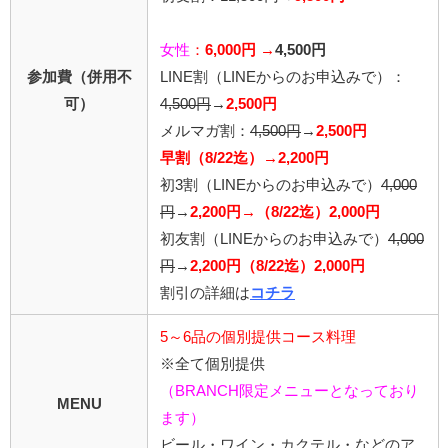
女性
：
6,000円 →
4,500円
参加費（併用不
LINE割
（LINEからのお申込みで）
：
可）
4,5
00円
→
2,500円
メルマガ割：
4,500円
→
2,500円
早割（8/22迄）→2,200円
初3割（LINEからのお申込みで）
4,000
円
→
2,200円→（8/22迄）2,000円
初友割（LINEからのお申込みで）
4,000
円
→
2,200円（8/22迄）2,000円
割引の詳細は
コチラ
5～6品の個別提供コース料理
※全て個別提供
（BRANCH限定メニューとなっており
MENU
ます）
ビール・ワイン・カクテル・などのア