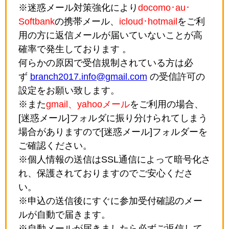
※迷惑メール対策強化により
docomo･au･
Softbank
の携帯メール、
icloud･hotmail
をご利
用の方に返信メールが届いていないことが高
確率で発生しております 。
何らかの原因で受信規制されている方は必
ず
branch2017.info@gmail.com
の受信許可の
設定をお願い致します。
※また
gmail、yahooメール
をご利用の場合、
[迷惑メール]フォルダに振り分けられてしまう
場合がありますので[迷惑メール]フォルダーを
ご確認ください。
※個人情報の送信はSSL通信によって暗号化さ
れ、保護されておりますのでご安心くださ
い。
※申込の送信後にすぐに参加受付確認のメー
ルが自動で届きます。
※自動メールが届きましたら必ずご返信して