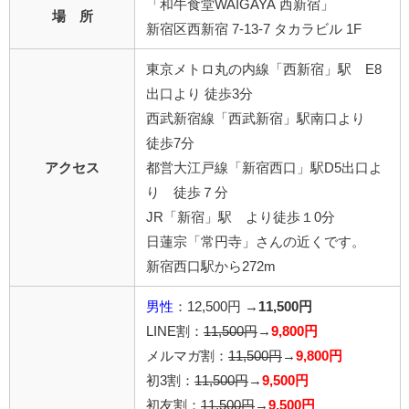
「和牛食堂WAIGAYA 西新宿」
場 所
新宿区西新宿 7-13-7 タカラビル 1F
東京メトロ丸の内線「西新宿」駅 E8
出口より 徒歩3分
西武新宿線「西武新宿」駅南口より
徒歩7分
アクセス
都営大江戸線「新宿西口」駅D5出口よ
り 徒歩７分
JR「新宿」駅 より徒歩１0分
日蓮宗「常円寺」さんの近くです。
新宿西口駅から272m
男性
：12,500円 →
11,500円
LINE割：
11,500円
→
9,800円
メルマガ割：
11,500円
→
9,800円
初3割：
11,500円
→
9,500円
初友割：
11,500円
→
9,500円