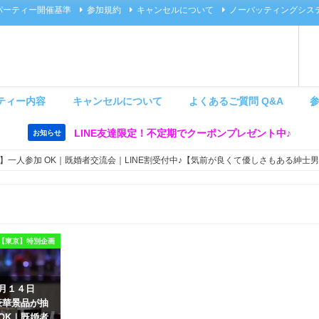
パーティー開催基準
参加規約
キャンセルについて
ノーバッティングシス
ティー内容
キャンセルについて
よくあるご質問 Q&A
LINE友達限定！不定期でクーポンプレゼント中♪
お知らせ
3:00 梅田】一人参加 OK｜既婚者交流会｜LINE割受付中♪【気前が良くて優しさも
【東京】特別企画
８月１４日
豪華景品が抽
OK｜既婚者