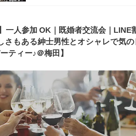
【お小遣いに
シャレ男性
ある大人女
パーティー♪
00 梅田】一人参加 OK｜既婚者交流会｜LIN
しさもある紳士男性とオシャレで気の
ーティー♪＠梅田】