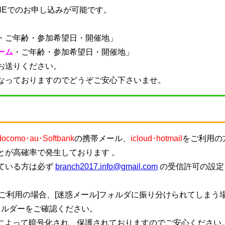
NEでのお申し込みが可能です。
・
ご年齢・参加希望日・開催地
」
ーム
・
ご年齢・参加希望日・開催地
」
お送りください。
なっておりますのでどうぞご安心下さいませ。
docomo･au･Softbank
の携帯メール、
icloud･hotmail
をご利用の
とが高確率で発生しております 。
ている方は必ず
branch2017.info@gmail.com
の受信許可の設定
ご利用の場合、[迷惑メール]フォルダに振り分けられてしまう
ォルダーをご確認ください。
信によって暗号化され、保護されておりますのでご安心ください