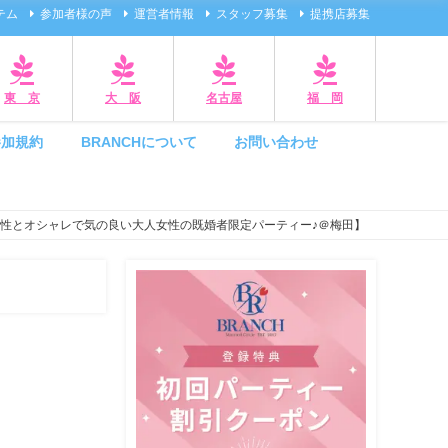
テム
参加者様の声
運営者情報
スタッフ募集
提携店募集
東 京
大 阪
名古屋
福 岡
参加規約
BRANCHについて
お問い合わせ
ある紳士男性とオシャレで気の良い大人女性の既婚者限定パーティー♪＠梅田】