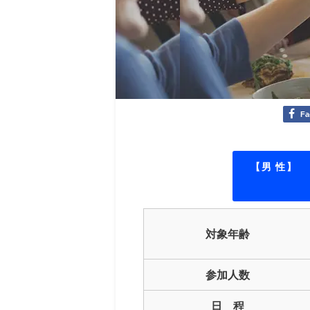
Fa
【男 性】
対象年齢
参加人数
日 程