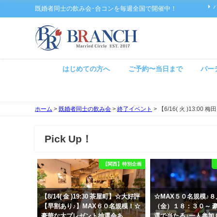
既婚者同士の飲み会･合コンを毎週全国で開催中！
はじめての方へ
ご予約〜当日まで
パー
ホーム
>
既婚者同士の飲み会
>
終了イベント
>
【6/16( 火 )1
Pick Up！
【関西】特別企画
【8/14( 金 )19:30 茶屋町】☆大好評
☆MAX５０名規模♪
【早割あり♪】MAX６０名規模！☆
（金）１８：３０～ 
豪華な大プレゼント抽選会あ
選で当たる♪一人参加 