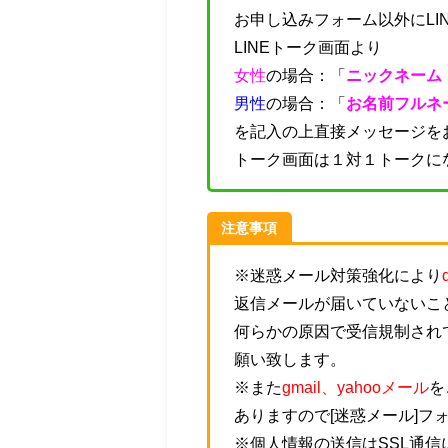
お申し込みフォーム以外にLI
LINEトーク画面より
女性
の場合：「
ニックネーム
男性
の場合：「
お名前フルネ
を記入の上直接メッセージを
トーク画面は１対１トークに
注意事項
※迷惑メール対策強化により
返信メールが届いていないこ
何らかの原因で受信規制され
願い致します。
※また
gmail、yahooメール
を
ありますので[迷惑メール]フ
※個人情報の送信はSSL通