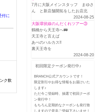
7月に大阪メインスタッフ まゆさ
ん と新店舗開拓をしたお店北
受付に
2024-08-25
大阪環状線のんだくれツアー③
鶴橋から天王寺へ🚃
天王寺と言えば
あべのハルカス‼️
裏天王寺を
2024-08-20
初回限定クーポン発行中♪
BRANCH公式アカウントです！
ンク飲
限定割引やお得な情報をお届けいた
します♪
ただ今ご登録時、抽選で初回クーポ
ン発行中！
もちろん定期的なクーポンも発行致
しますので是非ご登録下さいませ！