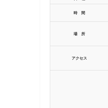
時 間
場 所
アクセス