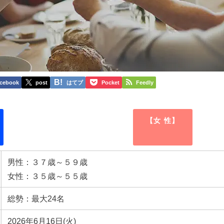
cebook
post
はてブ
Pocket
Feedly
【女 性】
男性：３７歳～５９歳
女性：３５歳～５５歳
総勢：最大24名
2026年6月16日(火)