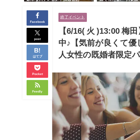
り！！【紳士的で清潔感のある男
交流会｜早割受付中♪
性とオシャレ好きで落ち着いた大
余裕のある健康的なオ
終了イベント
人女性の既婚者限定ビッグパーテ
と美容好きで優しさの
Facebook
ィー♪＠茶屋町】
性の既婚者限定ビッグ
【6/16( 火 )13:
＠池袋】
post
中♪【気前が良くて優
人女性の既婚者限定パ
はてブ
Pocket
Feedly