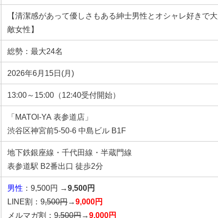
【清潔感があって優しさもある紳士男性とオシャレ好きで大
敵女性】
総勢：最大24名
2026年6月15日(月)
13:00～15:00（12:40受付開始）
「MATOI-YA 表参道店」
渋谷区神宮前5-50-6 中島ビル B1F
地下鉄銀座線・千代田線・半蔵門線
表参道駅 B2番出口 徒歩2分
男性
：9,500円 →
9,500円
LINE割：9
,500円
→
9,000円
メルマガ割：9
,500円
→
9,000円