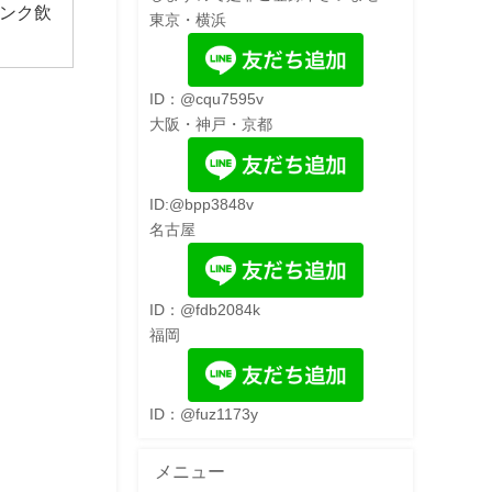
ンク飲
東京・横浜
ID：@cqu7595v
大阪・神戸・京都
ID:@bpp3848v
名古屋
ID：@fdb2084k
福岡
ID：@fuz1173y
メニュー