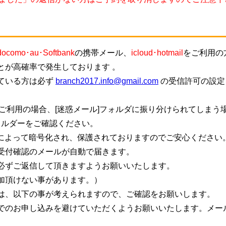
docomo･au･Softbank
の携帯メール、
icloud･hotmail
をご利用の
とが高確率で発生しております 。
ている方は必ず
branch2017.info@gmail.com
の受信許可の設定
ご利用の場合、[迷惑メール]フォルダに振り分けられてしまう
ォルダーをご確認ください。
信によって暗号化され、保護されておりますのでご安心ください
受付確認のメールが自動で届きます。
必ずご返信して頂きますようお願いいたします。
加頂けない事があります。）
は、以下の事が考えられますので、ご確認をお願いします。
でのお申し込みを避けていただくようお願いいたします。メー
。