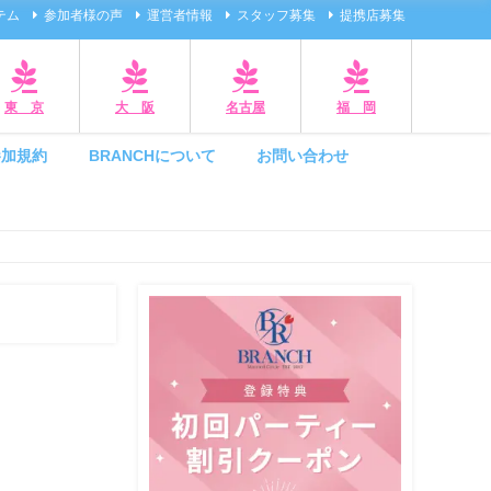
テム
参加者様の声
運営者情報
スタッフ募集
提携店募集
東 京
大 阪
名古屋
福 岡
参加規約
BRANCHについて
お問い合わせ
】