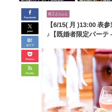
り！！【紳士的で清潔感のある男
交流会｜早割受付中♪
性とオシャレ好きで落ち着いた大
余裕のある健康的なオ
終了イベント
人女性の既婚者限定ビッグパーテ
と美容好きで優しさの
Facebook
ィー♪＠茶屋町】
性の既婚者限定ビッグ
【6/15( 月 )13:
＠池袋】
post
♪【既婚者限定パーテ
はてブ
Pocket
Feedly