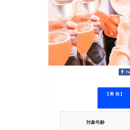
Fa
【男 性】
対象年齢