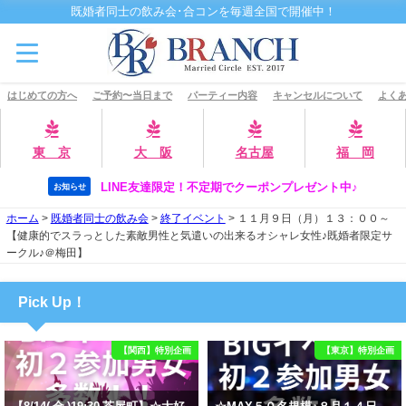
既婚者同士の飲み会･合コンを毎週全国で開催中！
はじめての方へ
ご予約〜当日まで
パーティー内容
キャンセルについて
よくあ
東 京
大 阪
名古屋
福 岡
LINE友達限定！不定期でクーポンプレゼント中♪
お知らせ
ホーム
>
既婚者同士の飲み会
>
終了イベント
>
１１月９日（月）１３：００～
【健康的でスラっとした素敵男性と気遣いの出来るオシャレ女性♪既婚者限定サ
ークル♪＠梅田】
Pick Up！
【関西】特別企画
【東京】特別企画