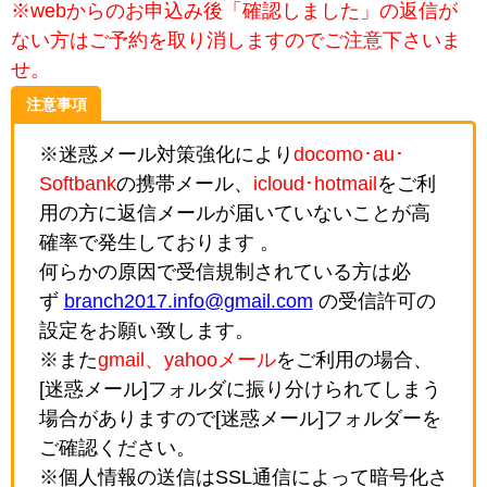
※webからのお申込み後「確認しました」の返信が
ない方はご予約を取り消しますのでご注意下さいま
せ。
注意事項
※迷惑メール対策強化により
docomo･au･
Softbank
の携帯メール、
icloud･hotmail
をご利
用の方に返信メールが届いていないことが高
確率で発生しております 。
何らかの原因で受信規制されている方は必
ず
branch2017.info@gmail.com
の受信許可の
設定をお願い致します。
※また
gmail、yahooメール
をご利用の場合、
[迷惑メール]フォルダに振り分けられてしまう
場合がありますので[迷惑メール]フォルダーを
ご確認ください。
※個人情報の送信はSSL通信によって暗号化さ