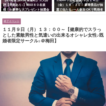
【8/14( 金 )19:30 茶屋町】☆大好
☆MAX５０名規模♪８月１４日
評【早割あり♪】MAX６０名規
（金）１８：３０～ 豪華景品が抽
模！☆豪華な大プレゼント抽選会
選で当たる♪一人参加 OK｜既婚者
あり！！【紳士的で清潔感のある
交流会｜早割受付中♪【お小遣い
男性とオシャレ好きで落ち着いた
に余裕のある健康的なオシャレ男
終了イベント
大人女性の既婚者限定ビッグパー
性と美容好きで優しさのある大人
ティー♪＠茶屋町】
女性の既婚者限定ビッグパーティ
１１月９日（月）１３：００～【健康的でスラっ
ー♪＠池袋】
とした素敵男性と気遣いの出来るオシャレ女性♪既
婚者限定サークル♪＠梅田】