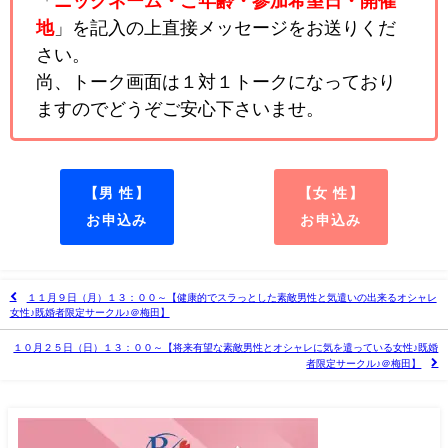
「
ニックネーム・ご年齢・参加希望日・開催
地
」を記入の上直接メッセージをお送りくだ
さい。
尚、トーク画面は１対１トークになっており
ますのでどうぞご安心下さいませ。
【男 性】
【女 性】
お申込み
お申込み
１１月９日（月）１３：００～【健康的でスラっとした素敵男性と気遣いの出来るオシャレ
女性♪既婚者限定サークル♪＠梅田】
１０月２５日（日）１３：００～【将来有望な素敵男性とオシャレに気を遣っている女性♪既婚
者限定サークル♪＠梅田】