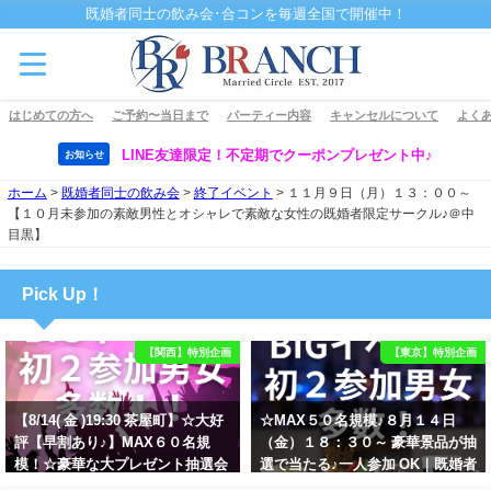
既婚者同士の飲み会･合コンを毎週全国で開催中！
はじめての方へ
ご予約〜当日まで
パーティー内容
キャンセルについて
よくあ
LINE友達限定！不定期でクーポンプレゼント中♪
お知らせ
ホーム
>
既婚者同士の飲み会
>
終了イベント
>
１１月９日（月）１３：００～
【１０月未参加の素敵男性とオシャレで素敵な女性の既婚者限定サークル♪＠中
目黒】
Pick Up！
【関西】特別企画
【東京】特別企画
【8/14( 金 )19:30 茶屋町】☆大好
☆MAX５０名規模♪８月１４日
評【早割あり♪】MAX６０名規
（金）１８：３０～ 豪華景品が抽
模！☆豪華な大プレゼント抽選会
選で当たる♪一人参加 OK｜既婚者
あり！！【紳士的で清潔感のある
交流会｜早割受付中♪【お小遣い