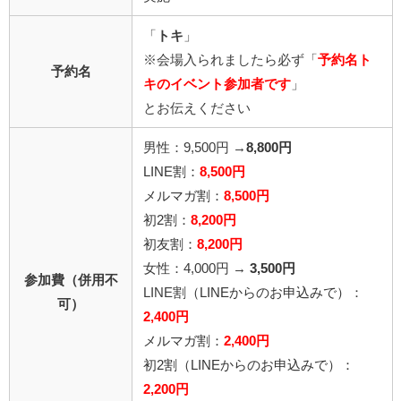
「
トキ
」
※会場入られましたら必ず「
予約名ト
予約名
キのイベント参加者です
」
とお伝えください
男性：9,500円 →
8,800円
LINE割：
8,5
00円
メルマガ割：
8,5
00円
初2割：
8,2
00円
初友割：
8,200円
女性：4,000円 →
3,500円
参加費（併用不
LINE割
（LINEからのお申込みで）
：
可）
2,4
00円
メルマガ割：
2,400円
初2割
（LINEからのお申込みで）
：
2,200円