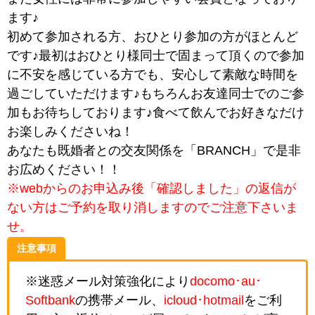
ます♪
初めて参加される方、おひとり参加の方がほとんど
です♪最初はおひとり様同士で固まって頂くので参加
に不安を感じている方でも、安心して素敵な時間を
過ごしていただけます♪もちろんお友達同士でのご参
加もお待ちしております♪食べて飲んでお好きなだけ
お楽しみくださいね！
あなたも既婚者との交友関係を「BRANCH」で是非
お広めください！！
※webからのお申込み後「確認しました」の返信が
ない方はご予約を取り消しますのでご注意下さいま
せ。
注意事項
※迷惑メール対策強化により
docomo･au･
Softbank
の携帯メール、
icloud･hotmail
をご利