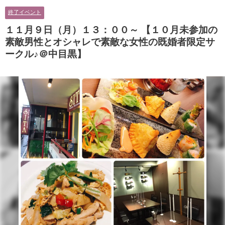
男性とオシャレ好きで落ち着いた
に余裕のある健康的なオシャレ男
終了イベント
大人女性の既婚者限定ビッグパー
性と美容好きで優しさのある大人
ティー♪＠茶屋町】
女性の既婚者限定ビッグパーティ
１１月９日（月）１３：００～ 【１０月未参加の
ー♪＠池袋】
素敵男性とオシャレで素敵な女性の既婚者限定サ
ークル♪＠中目黒】