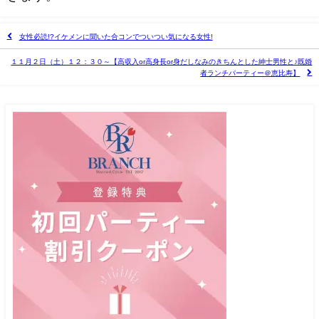
女性必読!?イケメンに聞いた合コンでついつい気になる女性!
１１月２日（土）１２：３０～【高収入or高身長or身だしなみのきちんとした紳士男性と♪既婚
者ランチパーティー＠恵比寿】