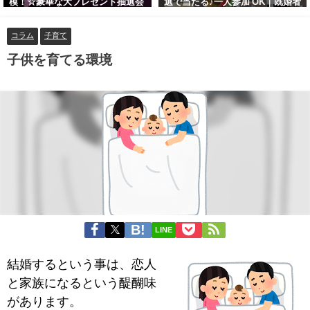
模！☆豪華な大プレゼント抽選会
選で当たる♪一人参加 OK｜既婚者
あり！！【紳士的で清潔感のある
交流会｜早割受付中♪【お小遣い
男性とオシャレ好きで落ち着いた
に余裕のある健康的なオシャレ男
コラム
子育て
大人女性の既婚者限定ビッグパー
性と美容好きで優しさのある大人
ティー♪＠茶屋町】
女性の既婚者限定ビッグパーティ
子供を育てる環境
ー♪＠池袋】
LINE
結婚するという事は、恋人
と家族になるという醍醐味
があります。