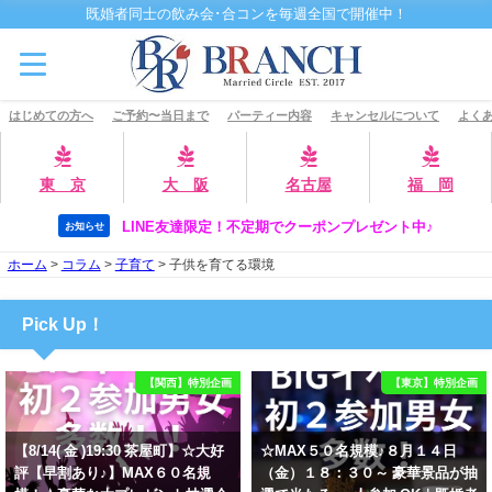
既婚者同士の飲み会･合コンを毎週全国で開催中！
はじめての方へ
ご予約〜当日まで
パーティー内容
キャンセルについて
よくあ
東 京
大 阪
名古屋
福 岡
LINE友達限定！不定期でクーポンプレゼント中♪
お知らせ
ホーム
>
コラム
>
子育て
>
子供を育てる環境
Pick Up！
【関西】特別企画
【東京】特別企画
【8/14( 金 )19:30 茶屋町】☆大好
☆MAX５０名規模♪８月１４日
評【早割あり♪】MAX６０名規
（金）１８：３０～ 豪華景品が抽